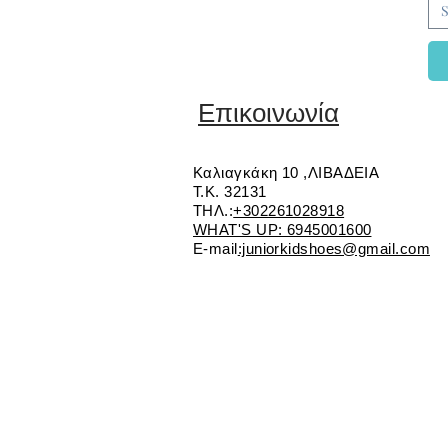
S
Επικοινωνία
Καλιαγκάκη 10 ,ΛΙΒΑΔΕΙΑ
Τ.Κ. 32131
ΤΗΛ.:
+302261028918
WHAT'S UP: 6945001600
E-mail
:juniorkidshoes@gmail.com