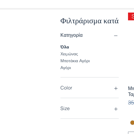
Φιλτράρισμα κατά
Κατηγορία
Όλα
Χειμώνας
Μποτάκια Αγόρι
Αγόρι
Color
Μπ
Τα
Κα
35
Size
23