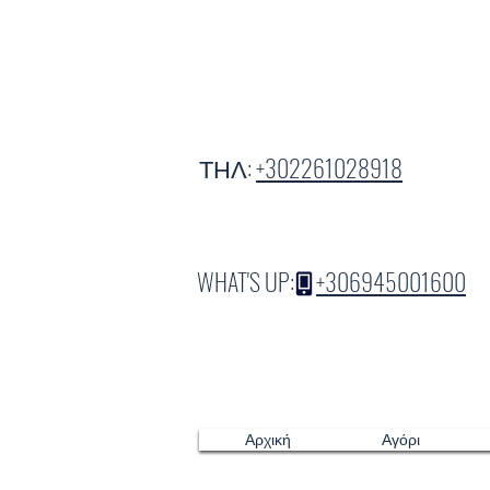
ΤΗΛ:
+302261028918
WHAT'S UP:
+306945001600
Αρχική
Αγόρι