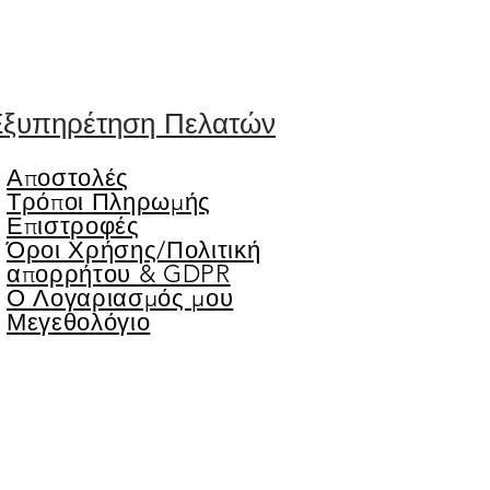
ξυπηρέτηση Πελατών
Αποστολές
Τρόποι Πληρωμής
Επιστροφές
Όροι Χρήσης/
Πολιτική
απορρήτου & GDPR
Ο Λογαριασμός μου
Μεγεθολόγιο