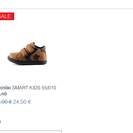
SALE
Γρήγορη προβολή
οτάκι SMART KIDS 55/010
μπά
νονική τιμή
Τιμή Έκπτωσης
,00 €
24,50 €