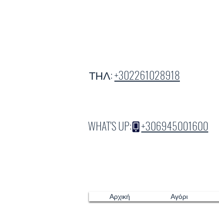
ΤΗΛ:
+302261028918
WHAT'S UP:
+306945001600
Αρχική
Αγόρι