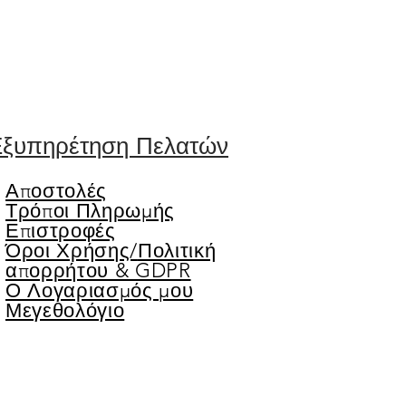
ξυπηρέτηση Πελατών
Αποστολές
Τρόποι Πληρωμής
Επιστροφές
Όροι Χρήσης/
Πολιτική
απορρήτου & GDPR
Ο Λογαριασμός μου
Μεγεθολόγιο