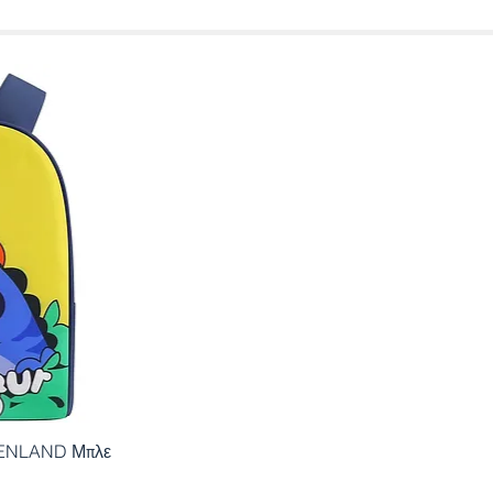
ή
ENLAND Μπλε