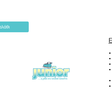
αλάθι
Ε