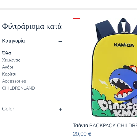
Φιλτράρισμα κατά
Κατηγορία
Όλα
Χειμώνας
Αγόρι
Κορίτσι
Accessories
CHILDRENLAND
Color
Γρήγορη προβολ
Τσάντα BACKPACK CHILDR
Τιμή
20,00 €