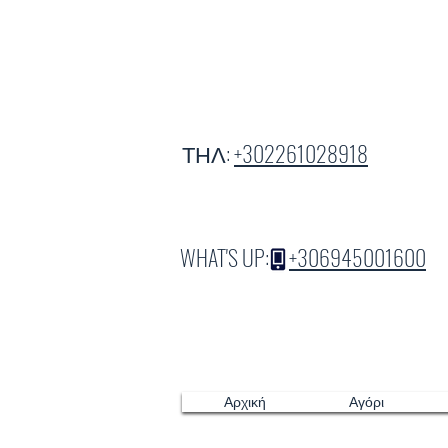
ΤΗΛ:
+302261028918
WHAT'S UP:
+306945001600
Αρχική
Αγόρι