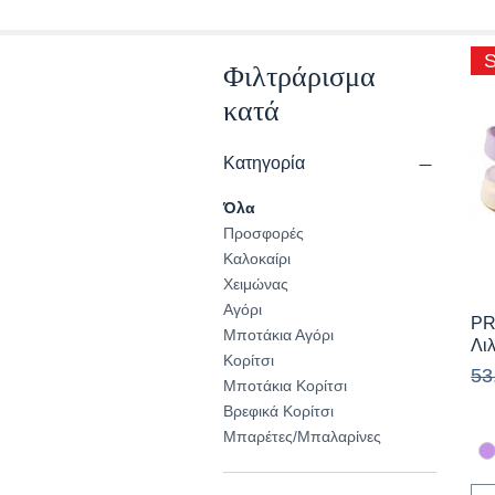
Φιλτράρισμα
κατά
Κατηγορία
Όλα
Προσφορές
Καλοκαίρι
Χειμώνας
Αγόρι
PR
Μποτάκια Αγόρι
Λι
Κορίτσι
Κα
53
Μποτάκια Κορίτσι
Βρεφικά Κορίτσι
Μπαρέτες/Μπαλαρίνες