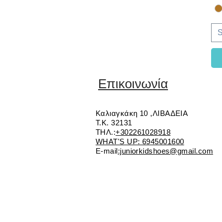
S
Επικοινωνία
Καλιαγκάκη 10 ,ΛΙΒΑΔΕΙΑ
Τ.Κ. 32131
ΤΗΛ.:
+302261028918
WHAT'S UP: 6945001600
E-mail
:juniorkidshoes@gmail.com