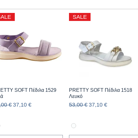
SALE
SALE
Γρήγορη προβολή
Γρήγορη προβολή
ETTY SOFT Πέδιλα 1529
PRETTY SOFT Πέδιλα 1518
λά
Λευκό
νονική τιμή
Τιμή Έκπτωσης
Κανονική τιμή
Τιμή Έκπτωσης
,00 €
37,10 €
53,00 €
37,10 €