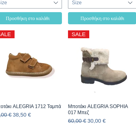
ize
Size
Προσθήκη στο καλάθι
Προσθήκη στο καλάθι
SALE
SALE
Γρήγορη προβολή
Γρήγορη προβολή
οτάκι ALEGRIA 1712 Ταμπά
Μποτάκι ALEGRIA SOPHIA
017 Μπεζ
νονική τιμή
Τιμή Έκπτωσης
,00 €
38,50 €
Κανονική τιμή
Τιμή Έκπτωσης
60,00 €
30,00 €