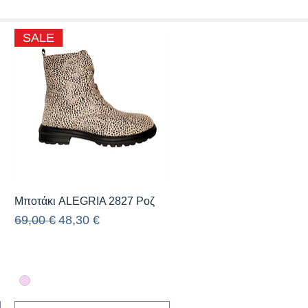
SALE
Γρήγορη προβολή
Μποτάκι ALEGRIA 2827 Ροζ
Κανονική τιμή
Τιμή Έκπτωσης
69,00 €
48,30 €