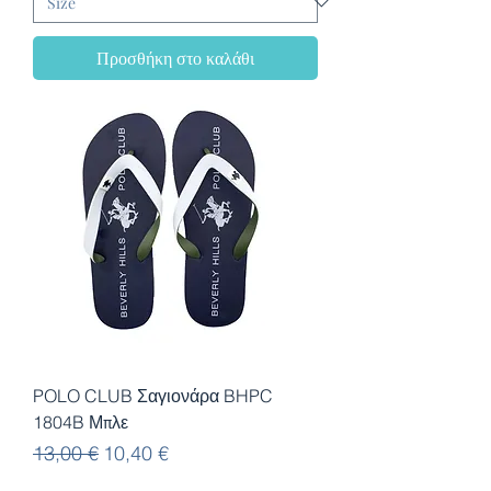
Προσθήκη στο καλάθι
POLO CLUB Σαγιονάρα BHPC
1804B Μπλε
Κανονική τιμή
Τιμή Έκπτωσης
13,00 €
10,40 €