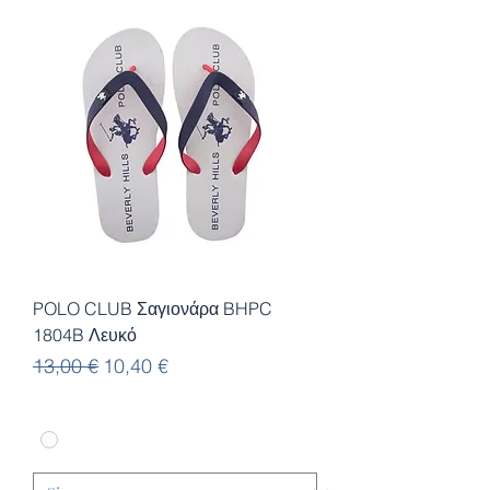
POLO CLUB Σαγιονάρα BHPC
1804B Λευκό
Κανονική τιμή
Τιμή Έκπτωσης
13,00 €
10,40 €