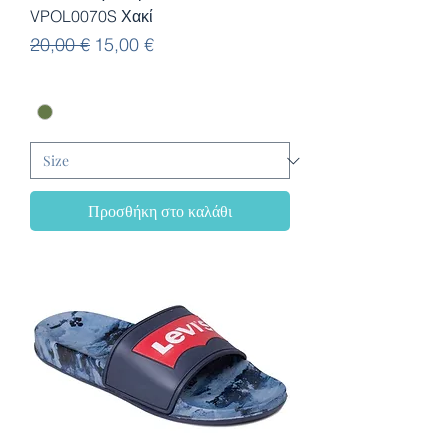
VPOL0070S Χακί
Κανονική τιμή
Τιμή Έκπτωσης
20,00 €
15,00 €
Προσθήκη στο καλάθι