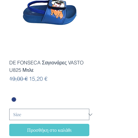
DE FONSECA Σαγιονάρες VASTO
U825 Μπλε
Κανονική τιμή
Τιμή Έκπτωσης
19,00 €
15,20 €
Προσθήκη στο καλάθι