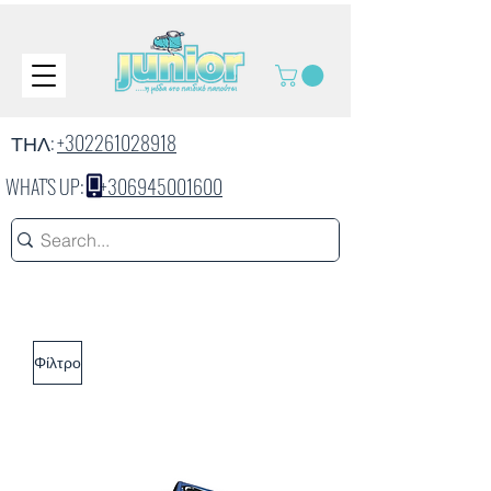
ΤΗΛ:
+302261028918
WHAT'S UP:
+306945001600
Φίλτρο