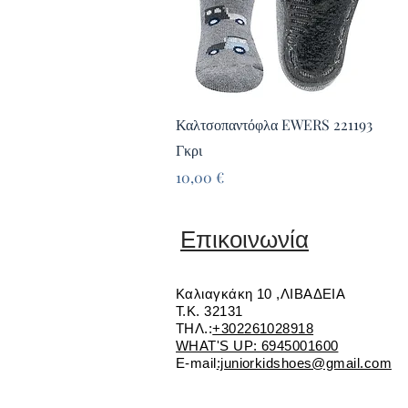
Γρήγορη προβολή
Καλτσοπαντόφλα EWERS 221193
Γκρι
Τιμή
10,00 €
Επικοινωνία
Καλιαγκάκη 10 ,ΛΙΒΑΔΕΙΑ
Τ.Κ. 32131
ΤΗΛ.:
+302261028918
WHAT'S UP: 6945001600
E-mail
:juniorkidshoes@gmail.com