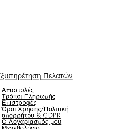
ξυπηρέτηση Πελατών
Αποστολές
Τρόποι Πληρωμής
Επιστροφές
Όροι Χρήσης/
Πολιτική
απορρήτου & GDPR
Ο Λογαριασμός μου
Μεγεθολόγιο