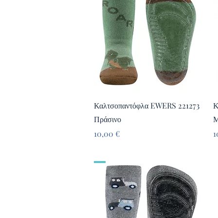
Γρήγορη προβολή
Καλτσοπαντόφλα EWERS 221273
Κ
Πράσινο
Μ
Τιμή
Τ
10,00 €
1