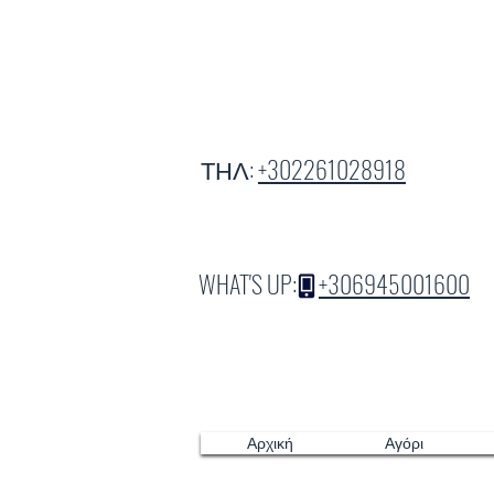
ΤΗΛ:
+302261028918
WHAT'S UP:
+306945001600
Αρχική
Αγόρι