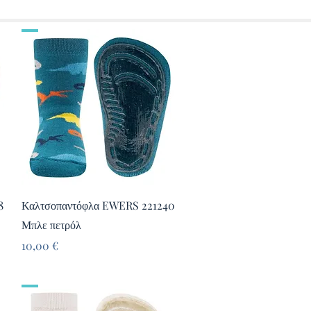
Γρήγορη προβολή
8
Καλτσοπαντόφλα EWERS 221240
Μπλε πετρόλ
Τιμή
10,00 €