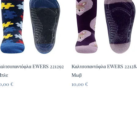
Γρήγορη προβολή
Γρήγορη προβολή
αλτσοπαντόφλα EWERS 221292
Καλτσοπαντόφλα EWERS 22128
πλε
Μωβ
ιμή
Τιμή
0,00 €
10,00 €