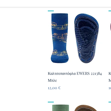
Γρήγορη προβολή
Καλτσοπαντόφλα EWERS 221384
Κ
Μπλε
Μ
Τιμή
Τ
12,00 €
1