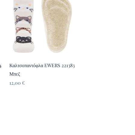
Γρήγορη προβολή
4
Καλτσοπαντόφλα EWERS 221383
Μπεζ
Τιμή
12,00 €