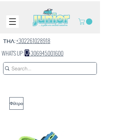
ΤΗΛ:
+302261028918
WHAT'S UP:
+306945001600
Φίλτρο