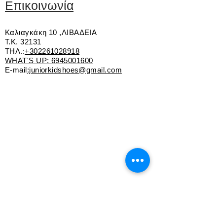
Επικοινωνία
Καλιαγκάκη 10 ,ΛΙΒΑΔΕΙΑ
Τ.Κ. 32131
ΤΗΛ.:
+302261028918
WHAT'S UP:
6945001600
E-mail
:juniorkidshoes@gmail.com