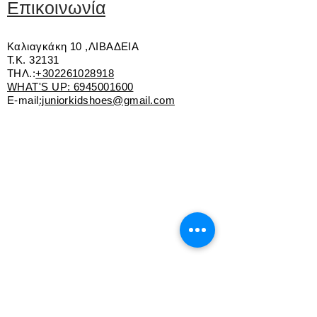
Επικοινωνία
Καλιαγκάκη 10 ,ΛΙΒΑΔΕΙΑ
Τ.Κ. 32131
ΤΗΛ.:
+302261028918
WHAT'S UP:
6945001600
E-mail
:juniorkidshoes@gmail.com