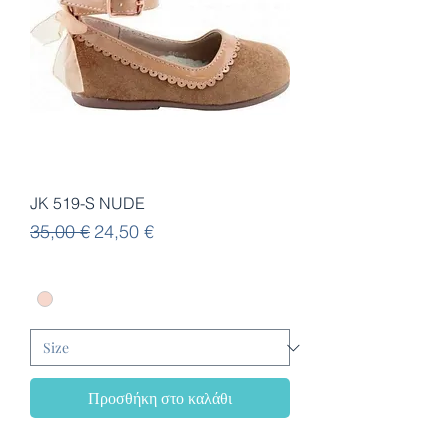
JK 519-S NUDE
Κανονική τιμή
Τιμή Έκπτωσης
35,00 €
24,50 €
Προσθήκη στο καλάθι