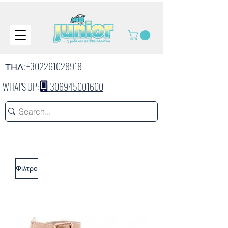
ΤΗΛ:
+302261028918
WHAT'S UP:
+306945001600
Φίλτρο