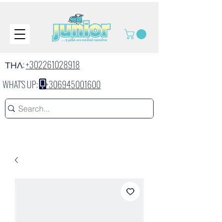
ΤΗΛ:
+302261028918
WHAT'S UP:
+306945001600