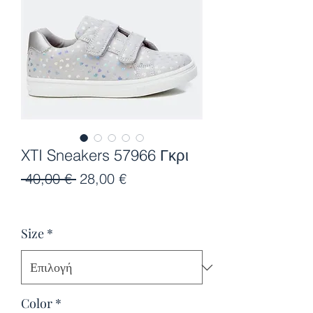
XTI Sneakers 57966 Γκρι
Κανονική
Τιμή
 40,00 € 
28,00 €
τιμή
Έκπτωσης
Size
*
Color
*