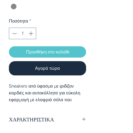
Ποσότητα
*
Προσθήκη στο καλάθι
Αγορά τώρα
Sneakers από ύφασμα με ιριδίζον
καρδιές και αυτοκόλλητα για εύκολη
εφαρμογή με ελαφριά σόλα που
προσφέρει άνεση σε κάθε
δραστηριότητα. Προιόν VEGAN με
ΧΑΡΑΚΤΗΡΙΣΤΙΚΑ
πιστοποιητικό από τον παγκόσμιο
οργανισμό PETA
Ύφασμα με ιριδίζον καρδιές