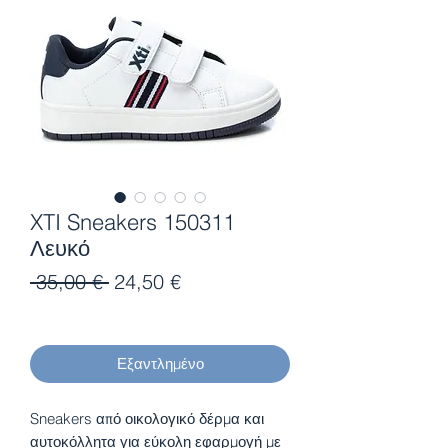
XTI Sneakers 150311
Λευκό
Κανονική
Τιμή
 35,00 € 
24,50 €
τιμή
Έκπτωσης
Εξαντλημένο
Sneakers από οικολογικό δέρμα και
αυτοκόλλητα για εύκολη εφαρμογή με