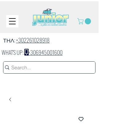
ΤΗΛ:
+302261028918
WHAT'S UP:
+306945001600