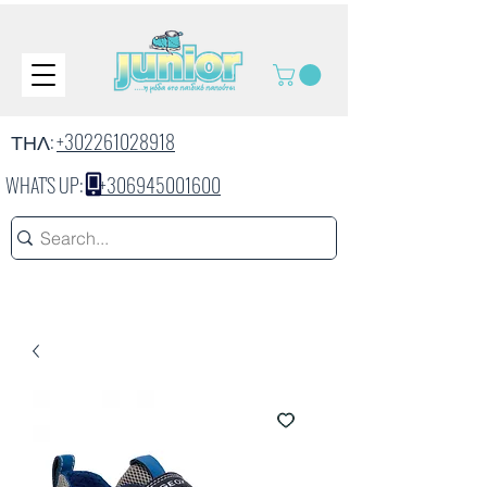
ΤΗΛ:
+302261028918
WHAT'S UP:
+306945001600