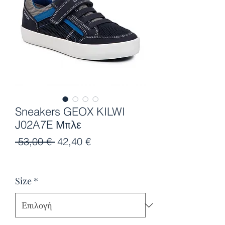
Sneakers GEOX KILWI
J02A7E Μπλε
Κανονική
Τιμή
 53,00 € 
42,40 €
τιμή
Έκπτωσης
Size
*