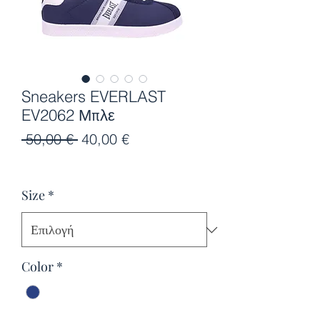
Sneakers EVERLAST
EV2062 Μπλε
Κανονική
Τιμή
 50,00 € 
40,00 €
τιμή
Έκπτωσης
Size
*
Color
*