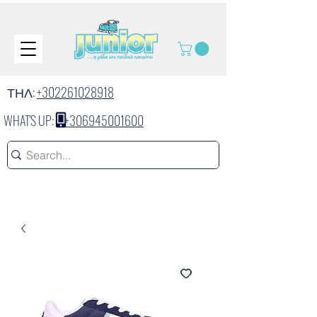
ΤΗΛ:
+302261028918
WHAT'S UP:
+306945001600