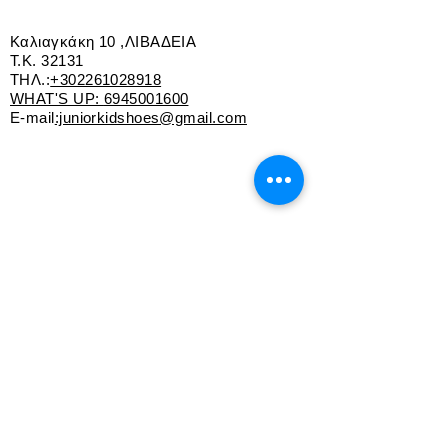
Καλιαγκάκη 10 ,ΛΙΒΑΔΕΙΑ
Τ.Κ. 32131
ΤΗΛ.:
+302261028918
WHAT'S UP:
6945001600
E-mail
:juniorkidshoes@gmail.com