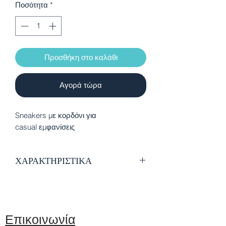
Ποσότητα
*
Προσθήκη στο καλάθι
Αγορά τώρα
Sneakers με κορδόνι για
casual εμφανίσεις
ΧΑΡΑΚΤΗΡΙΣΤΙΚΑ
Οικολογικό δέρμα
Εσωτερική επένδυση από ύφασμα
Δέσιμο με κορδόνι
Αντιολισθητική σόλα
Επικοινωνία