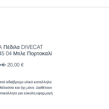
 Πέδιλα DIVECAT
45 04 Μπλε Πορτοκαλί
Κανονική
Τιμή
 € 
20,00 €
τιμή
Έκπτωσης
από αδιάβροχο υλικό καταλληλα
 θάλασσα και όχι μόνο. Διαθέτουν
υτοκόλλητο για εύκολη εφαρμογή