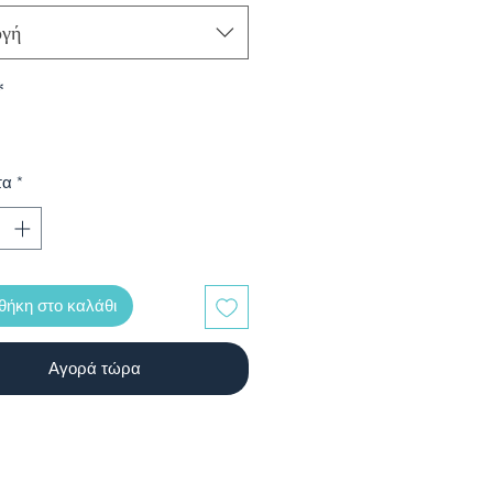
ογή
*
τα
*
ήκη στο καλάθι
Αγορά τώρα