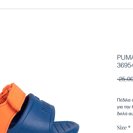
PUMA
3695
 25,00
Πέδιλα 
για την
διπλό α
Size
*