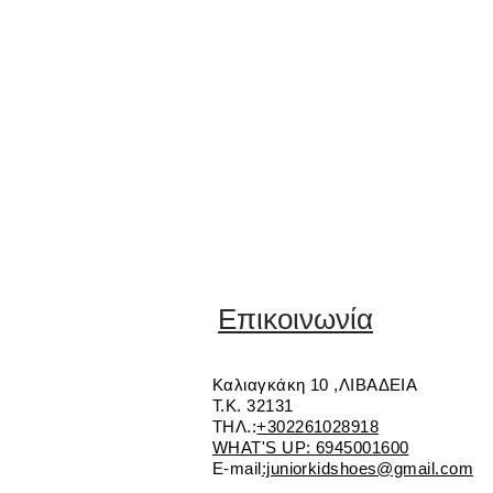
Επικοινωνία
Καλιαγκάκη 10 ,ΛΙΒΑΔΕΙΑ
Τ.Κ. 32131
ΤΗΛ.:
+302261028918
WHAT'S UP: 6945001600
E-mail
:juniorkidshoes@gmail.com