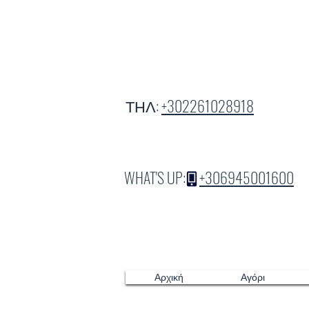
ΤΗΛ:
+302261028918
WHAT'S UP:
+306945001600
Αρχική
Αγόρι