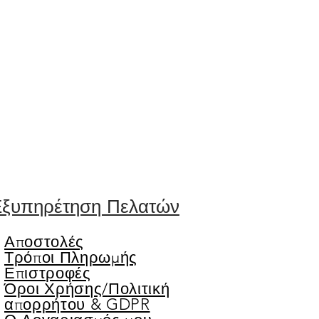
ξυπηρέτηση Πελατών
Αποστολές
Τρόποι Πληρωμής
Επιστροφές
Όροι Χρήσης/
Πολιτική
απορρήτου & GDPR