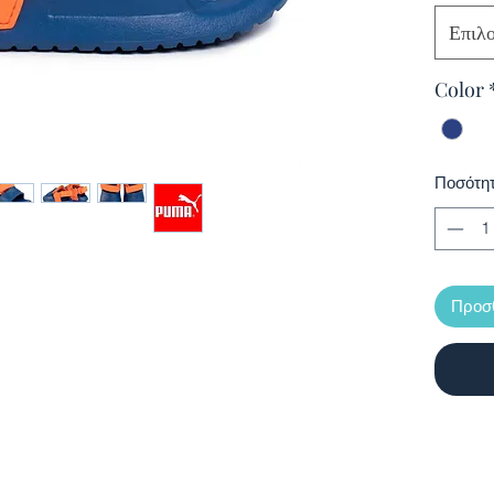
Επιλ
Color
Ποσότη
Προσθ