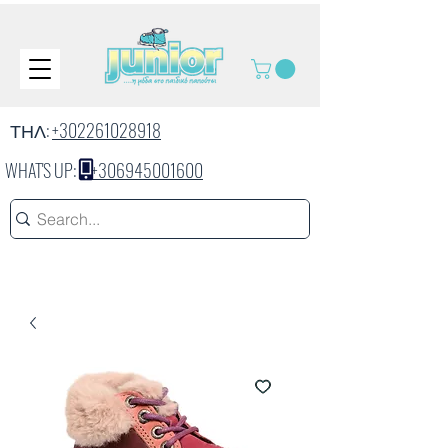
ΤΗΛ:
+302261028918
WHAT'S UP:
+306945001600