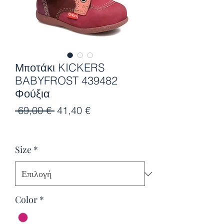
Μποτάκι KICKERS
BABYFROST 439482
Φούξια
Κανονική
Τιμή
 69,00 € 
41,40 €
τιμή
Έκπτωσης
Size
*
Color
*