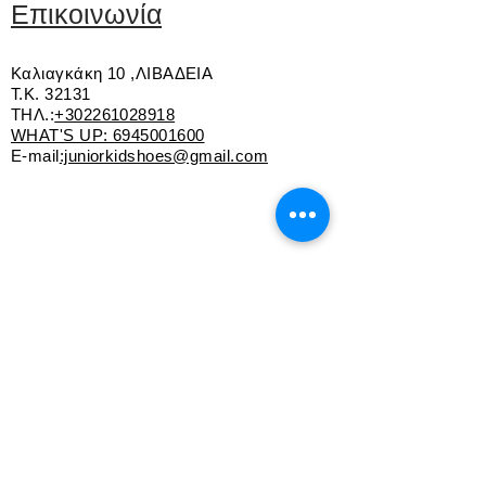
Δέσιμο με κορδόνι
Επικοινωνία
Αντιολισθητική σόλα
Καλιαγκάκη 10 ,ΛΙΒΑΔΕΙΑ
Τ.Κ. 32131
ΤΗΛ.:
+302261028918
WHAT'S UP:
6945001600
E-mail
:juniorkidshoes@gmail.com