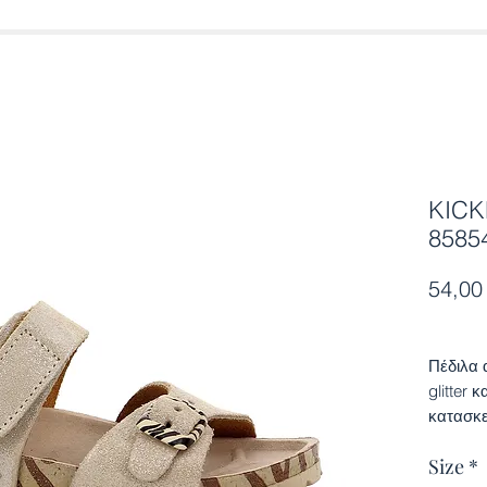
KICK
8585
54,00
Πέδιλα 
glitter 
κατασκε
εξωτερι
Size
*
με αντι