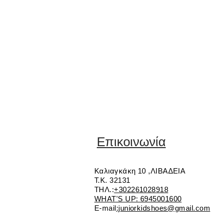
Επικοινωνία
Καλιαγκάκη 10 ,ΛΙΒΑΔΕΙΑ
Τ.Κ. 32131
ΤΗΛ.:
+302261028918
WHAT'S UP: 6945001600
E-mail
:juniorkidshoes@gmail.com