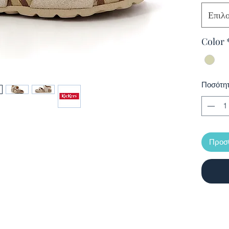
Επιλ
Color
Ποσότη
Προσθ