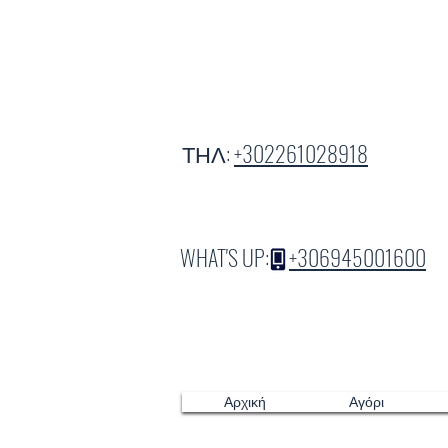
ΤΗΛ:
+302261028918
WHAT'S UP:
+306945001600
Αρχική
Αγόρι