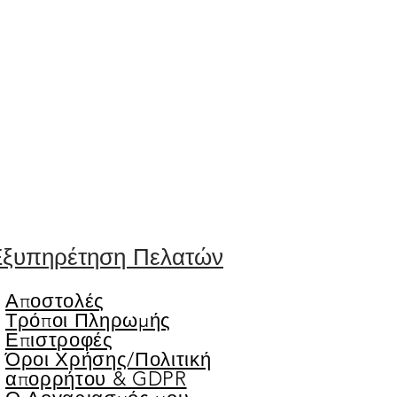
ξυπηρέτηση Πελατών
Αποστολές
Τρόποι Πληρωμής
Επιστροφές
Όροι Χρήσης/
Πολιτική
απορρήτου & GDPR