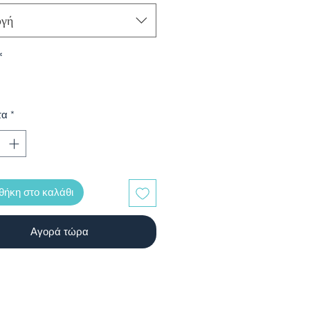
ογή
*
τα
*
ήκη στο καλάθι
Αγορά τώρα