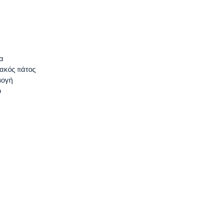
α
λακός πάτος
μογή
ό