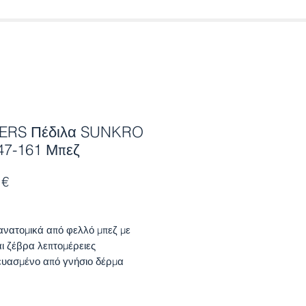
ERS Πέδιλα SUNKRO
47-161 Μπεζ
Τιμή
 €
ανατομικά από φελλό μπεζ με
και ζέβρα λεπτομέρειες
υασμένο από γνήσιο δέρμα
κά και δερμάτινο ανατομικό πάτο
ολισθητική σόλα.