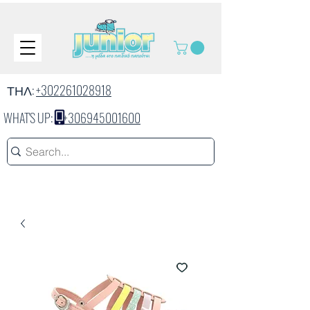
ΤΗΛ:
+302261028918
WHAT'S UP:
+306945001600