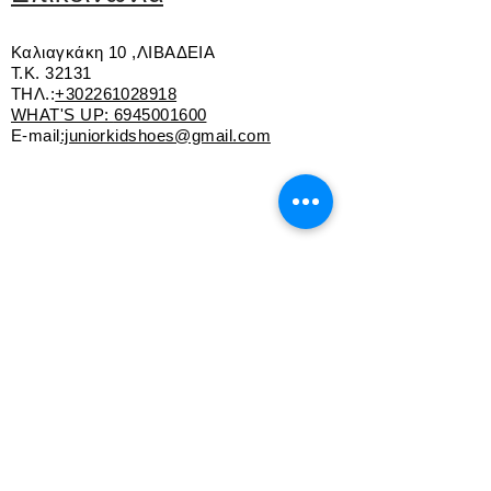
Αντιολισθητική σόλα
Καλιαγκάκη 10 ,ΛΙΒΑΔΕΙΑ
Τ.Κ. 32131
ΤΗΛ.:
+302261028918
WHAT'S UP:
6945001600
E-mail
:juniorkidshoes@gmail.com