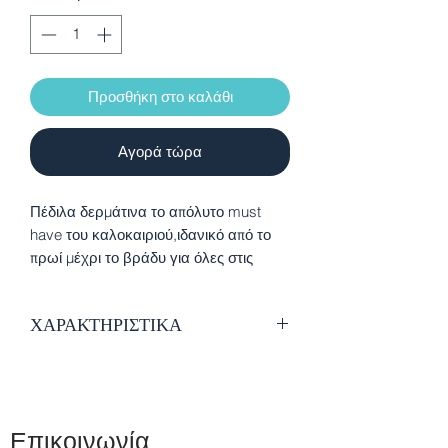
Προσθήκη στο καλάθι
Αγορά τώρα
Πέδιλα δερμάτινα το απόλυτο must
have του καλοκαιριού,ιδανικό από το
πρωί μέχρι το βράδυ για όλες στις
καλοκαιρινές εξορμήσεις σας…από την
παραλία μέχρι και την απογευματινή
ΧΑΡΑΚΤΗΡΙΣΤΙΚΑ
βόλτα.
Γνήσιο δέρμα
Εσωτερική επένδυση από δέρμα
Άνετος και μαλακός πάτος
Κούμπωμα με εγράφα
Επικοινωνία