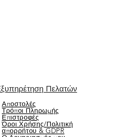
ξυπηρέτηση Πελατών
Αποστολές
Τρόποι Πληρωμής
Επιστροφές
Όροι Χρήσης/
Πολιτική
απορρήτου & GDPR