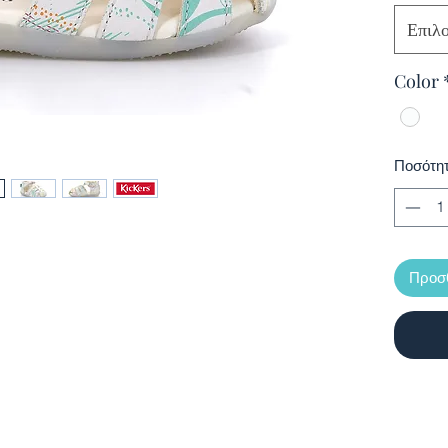
αστραγά
παπούτσ
Επιλ
Color
Ποσότη
Προσθ