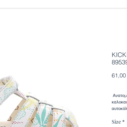
KICK
8953
61,00
Ανατομι
καλοκαιρ
αυτοκόλ
ανατομι
Size
*
εξαιρετ