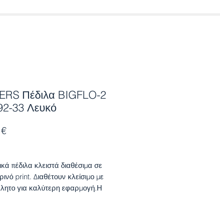
ERS Πέδιλα BIGFLO-2
92-33 Λευκό
Τιμή
 €
κά πέδιλα κλειστά διαθέσιμα σε
ινό print. Διαθέτουν κλείσιμο με
λητο για καλύτερη εφαρμογή.Η
κή κατασκευή τους και το
ικό κράτημα στο ύψος του