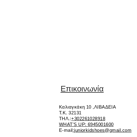
Επικοινωνία
Καλιαγκάκη 10 ,ΛΙΒΑΔΕΙΑ
Τ.Κ. 32131
ΤΗΛ.:
+302261028918
WHAT'S UP: 6945001600
E-mail
:juniorkidshoes@gmail.com