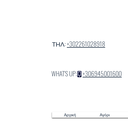
ΤΗΛ:
+302261028918
WHAT'S UP:
+306945001600
Αρχική
Αγόρι