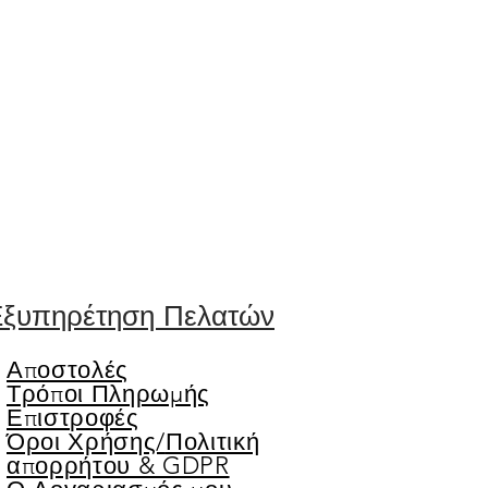
ξυπηρέτηση Πελατών
Αποστολές
Τρόποι Πληρωμής
Επιστροφές
Όροι Χρήσης/
Πολιτική
απορρήτου & GDPR