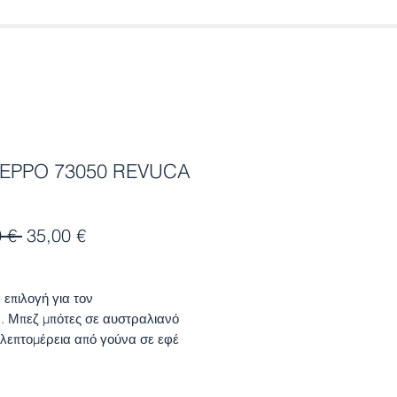
EPPO 73050 REVUCA
Κανονική
Τιμή
 € 
35,00 €
τιμή
Έκπτωσης
 επιλογή για τον
. Μπεζ μπότες σε αυστραλιανό
 λεπτομέρεια από γούνα σε εφέ
υ. Διαθέτουν σόλα από
έρα που αναπνέει και εξωτερική