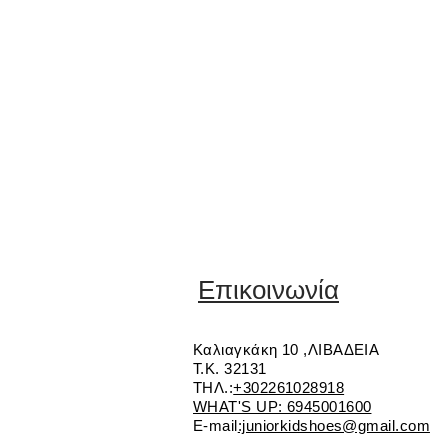
Επικοινωνία
Καλιαγκάκη 10 ,ΛΙΒΑΔΕΙΑ
Τ.Κ. 32131
ΤΗΛ.:
+302261028918
WHAT'S UP: 6945001600
E-mail
:juniorkidshoes@gmail.com