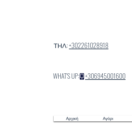
ΤΗΛ:
+302261028918
WHAT'S UP:
+306945001600
Αρχική
Αγόρι