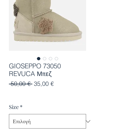
GIOSEPPO 73050
REVUCA Μπεζ
Κανονική
Τιμή
 50,00 € 
35,00 €
τιμή
Έκπτωσης
Size
*