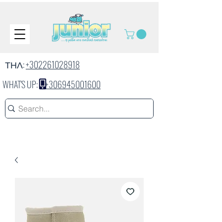
ΤΗΛ:
+302261028918
WHAT'S UP:
+306945001600