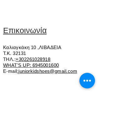
εσωτερικό είναι επενδεδυμένο με
Εξαιρετικής ποιότητας δέρμα
γούνα. Ζεστό και άνετο!
Εσωτερική επένδυση από πυκνή
γούνα
Slip on
Επικοινωνία
Αντιολισθητική σόλα από καουτσούκ
Καλιαγκάκη 10 ,ΛΙΒΑΔΕΙΑ
Τ.Κ. 32131
ΤΗΛ.:
+302261028918
WHAT'S UP:
6945001600
E-mail
:juniorkidshoes@gmail.com