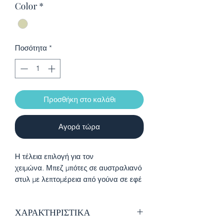
Color
*
Ποσότητα
*
Προσθήκη στο καλάθι
Αγορά τώρα
Η τέλεια επιλογή για τον
χειμώνα. Μπεζ μπότες σε αυστραλιανό
στυλ με λεπτομέρεια από γούνα σε εφέ
προβάτου. Διαθέτουν σόλα από
πολυεστέρα που αναπνέει και
ΧΑΡΑΚΤΗΡΙΣΤΙΚΑ
εξωτερική σόλα από καουτσούκ. Το