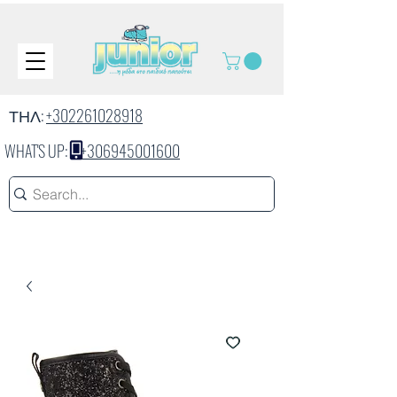
ΤΗΛ:
+302261028918
WHAT'S UP:
+306945001600