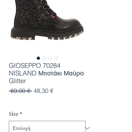
GIOSEPPO 70284
NISLAND Μποτάκι Μαύρο
Glitter
Κανονική
Τιμή
 69,00 € 
48,30 €
τιμή
Έκπτωσης
Size
*