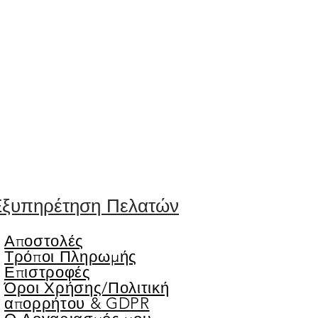
ξυπηρέτηση Πελατών
Αποστολές
Τρόποι Πληρωμής
Επιστροφές
Όροι Χρήσης/
Πολιτική
απορρήτου & GDPR