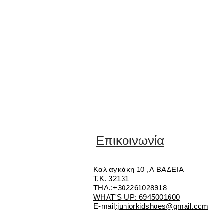
Επικοινωνία
Καλιαγκάκη 10 ,ΛΙΒΑΔΕΙΑ
Τ.Κ. 32131
ΤΗΛ.:
+302261028918
WHAT'S UP: 6945001600
E-mail
:juniorkidshoes@gmail.com