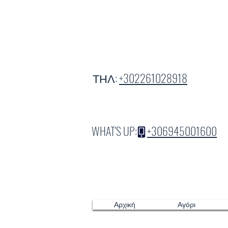
ΤΗΛ:
+302261028918
WHAT'S UP:
+306945001600
Αρχική
Αγόρι