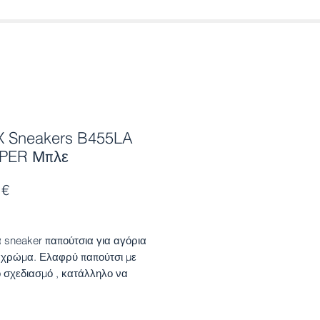
 Sneakers B455LA
PER Μπλε
Τιμή
 €
 sneaker παπούτσια για αγόρια
 χρώμα. Ελαφρύ παπούτσι με
ο σχεδιασμό , κατάλληλο να
ι τα πρώτα βήματα του παιδιού.
ενοι και αντιβακτηριδιακοί πάτοι,