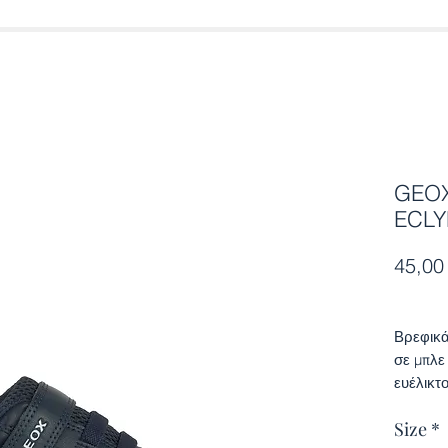
GEOX
ECLY
45,00
Βρεφικά
σε μπλε
ευέλικτ
στηρίζε
Size
*
Αποσπώμ