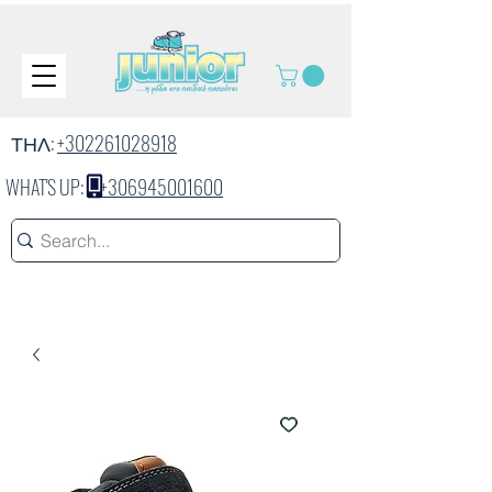
ΤΗΛ:
+302261028918
WHAT'S UP:
+306945001600