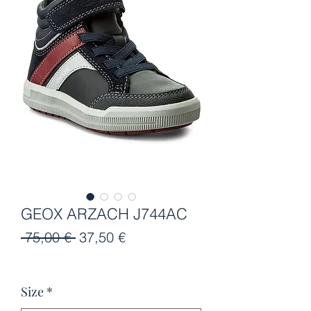
GEOX ARZACH J744AC
Κανονική
Τιμή
 75,00 € 
37,50 €
τιμή
Έκπτωσης
Size
*