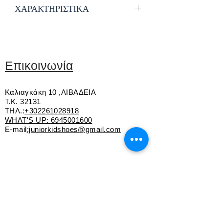
ΧΑΡΑΚΤΗΡΙΣΤΙΚΑ
Δέρμα με καστόρινες λεπτομέρειες
Δερμάτινος πάτος
Κλείσιμο με αυτοκόλλητο
Αντιολισθητική σόλα τεχνολογίας
Επικοινωνία
GEOX RESPIRA-σόλα που
αναπνέει
Καλιαγκάκη 10 ,ΛΙΒΑΔΕΙΑ
Τ.Κ. 32131
ΤΗΛ.:
+302261028918
WHAT'S UP:
6945001600
E-mail
:juniorkidshoes@gmail.com