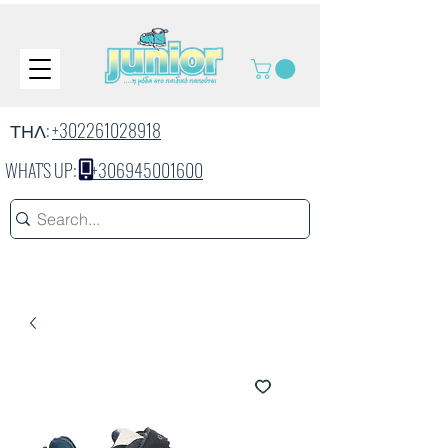
ΤΗΛ:
+302261028918
WHAT'S UP:
+306945001600