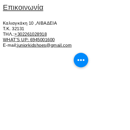
Ελαστικό κορδόνι και αυτοκόλλητο
Επικοινωνία
Αντιολισθητική σόλα τεχνολογίας
GEOX RESPIRA- σόλα που
Καλιαγκάκη 10 ,ΛΙΒΑΔΕΙΑ
αναπνέει
Τ.Κ. 32131
ΤΗΛ.:
+302261028918
WHAT'S UP:
6945001600
E-mail
:juniorkidshoes@gmail.com