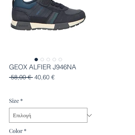
GEOX ALFIER J946NA
Κανονική
Τιμή
 58,00 € 
40,60 €
τιμή
Έκπτωσης
Size
*
Color
*