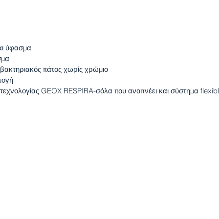
και ύφασμα
σμα
τιβακτηριακός πάτος χωρίς χρώμιο
μογή
 τεχνολογίας GEOX RESPIRA-σόλα που αναπνέει και σύστημα flexib