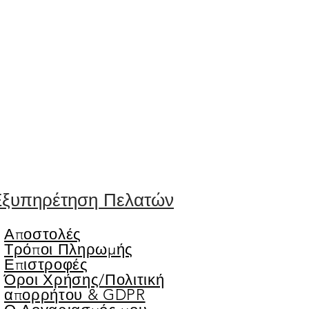
ξυπηρέτηση Πελατών
Αποστολές
Τρόποι Πληρωμής
Επιστροφές
Όροι Χρήσης/
Πολιτική
απορρήτου & GDPR