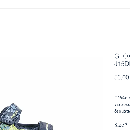
GEOX
J15D
53,00
Πέδιλα 
για εύκ
δερμάτιν
αναπνέε
Size
*