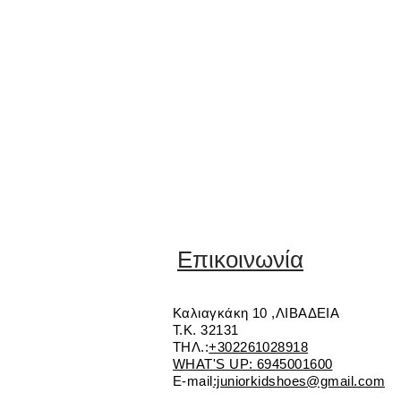
Επικοινωνία
Καλιαγκάκη 10 ,ΛΙΒΑΔΕΙΑ
Τ.Κ. 32131
ΤΗΛ.:
+302261028918
WHAT'S UP: 6945001600
E-mail
:juniorkidshoes@gmail.com