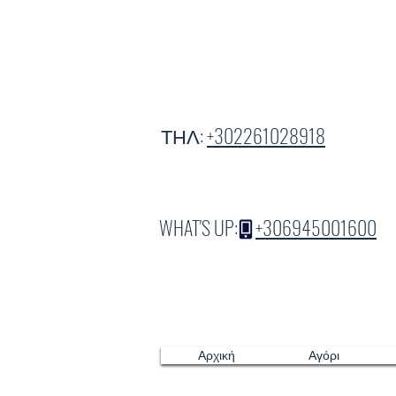
ΤΗΛ:
+302261028918
WHAT'S UP:
+306945001600
Αρχική
Αγόρι