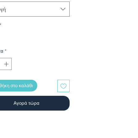
ογή
*
τα
*
ήκη στο καλάθι
Αγορά τώρα