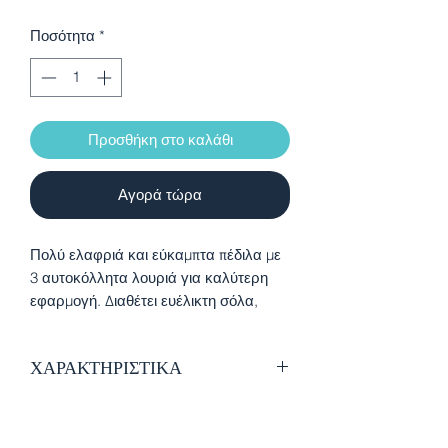
Ποσότητα
*
Προσθήκη στο καλάθι
Αγορά τώρα
Πολύ ελαφριά και εύκαμπτα πέδιλα με
3 αυτοκόλλητα λουριά για καλύτερη
εφαρμογή. Διαθέτει ευέλικτη σόλα,
Flexy-system. ώστε να λυγίζει το πόδι
του και να επιτρέπεται το ομαλό
ΧΑΡΑΚΤΗΡΙΣΤΙΚΑ
βάδισμα και αδιάβροχη λαστιχένια
σόλα RESPIRA, κατοχυρωμένη με
Εξαιρετικής ποιότητας δέρμα
δίπλωμα ευρεσιτεχνίας από την GEOX
Εσωτερική επένδυση από δέρμα
που εγγυάται εξαιρετική αναπνοή του