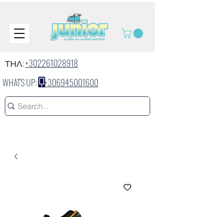
ΤΗΛ:
+302261028918
WHAT'S UP:
+306945001600