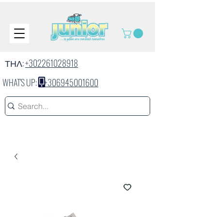
ΤΗΛ:
+302261028918
WHAT'S UP:
+306945001600