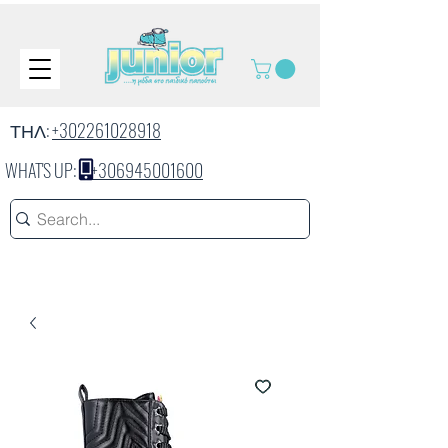
ΤΗΛ:
+302261028918
WHAT'S UP:
+306945001600