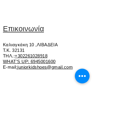
ημέρας.
Εξαιρετικής ποιότητας δέρμα
Εσωτερική επένδυση από δέρμα και
ύφασμα
Ανατομικός και δερμάτινος πάτος
Επικοινωνία
Κορδόνι και φερμουάρ για εύκολη
εφαρμογή
Καλιαγκάκη 10 ,ΛΙΒΑΔΕΙΑ
Άνετη και αντιολισθητική ελαφριά
Τ.Κ. 32131
σόλα
ΤΗΛ.:
+302261028918
WHAT'S UP:
6945001600
E-mail
:juniorkidshoes@gmail.com