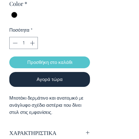
Color
*
Ποσότητα
*
Προσθήκη στο καλάθι
Αγορά τώρα
Μποτάκι δερμάτινο και ανατομικό με
ανάγλυφο σχέδιο αστέρια που δίνει
στυλ στις εμφανίσεις.
Διαθέτει φερμουάρ για εύκολη
εφαρμογή και εύκαμπτη ελαφριά σόλα.
ΧΑΡΑΚΤΗΡΙΣΤΙΚΑ
Μπορεί να φορεθεί όλες τις ώρες της