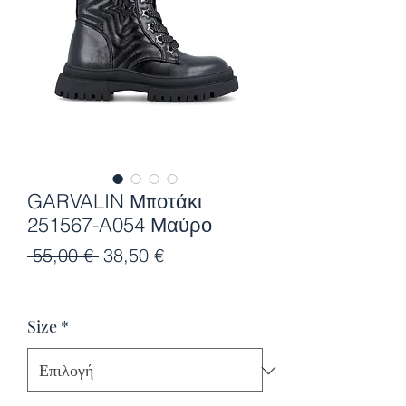
GARVALIN Μποτάκι
251567-A054 Μαύρο
Κανονική
Τιμή
 55,00 € 
38,50 €
τιμή
Έκπτωσης
Size
*