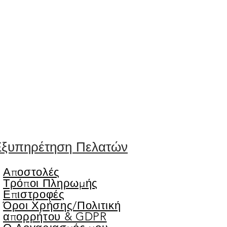
ξυπηρέτηση Πελατών
Αποστολές
Τρόποι Πληρωμής
Επιστροφές
Όροι Χρήσης/
Πολιτική
απορρήτου & GDPR