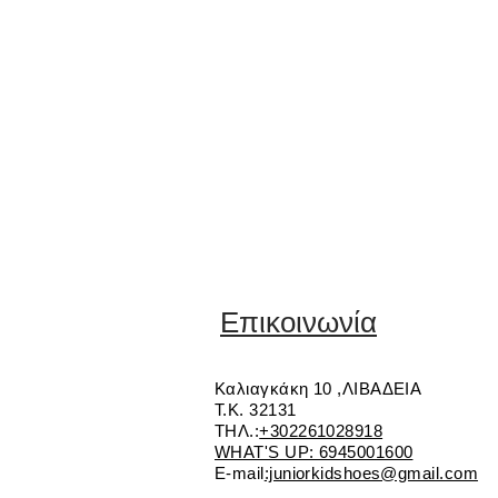
Επικοινωνία
Καλιαγκάκη 10 ,ΛΙΒΑΔΕΙΑ
Τ.Κ. 32131
ΤΗΛ.:
+302261028918
WHAT'S UP: 6945001600
E-mail
:juniorkidshoes@gmail.com