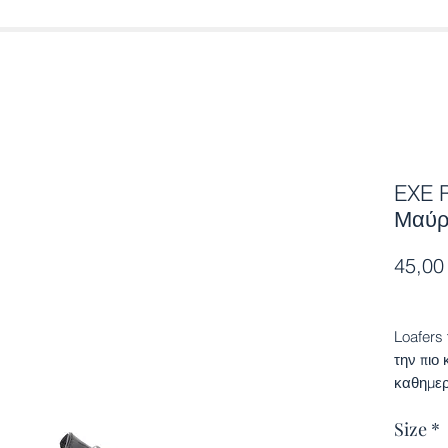
EXE 
Μαύ
45,00
Loafers
την πιο 
καθημερι
εμφανίσ
Size
*
και είν