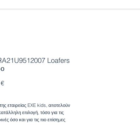
RA21U9512007 Loafers
ρο
Τιμή
 €
 της εταιρείας EXE kids, αποτελούν
κατάλληλη επιλογή, τόσο για τις
νές όσο και για τις πιο επίσημες
εις.Διαθέτουν αντιολισθητική σόλα
αι κατασκευασμένα από λουστρίνι,