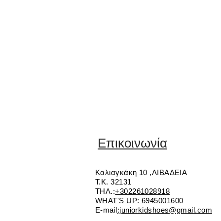
Επικοινωνία
Καλιαγκάκη 10 ,ΛΙΒΑΔΕΙΑ
Τ.Κ. 32131
ΤΗΛ.:
+302261028918
WHAT'S UP: 6945001600
E-mail
:juniorkidshoes@gmail.com