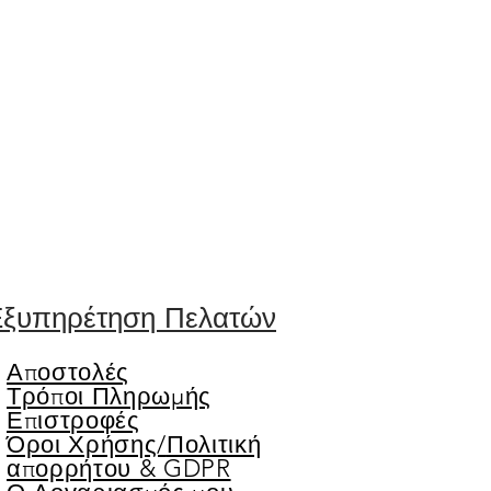
ξυπηρέτηση Πελατών
Αποστολές
Τρόποι Πληρωμής
Επιστροφές
Όροι Χρήσης/
Πολιτική
απορρήτου & GDPR