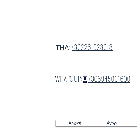
ΤΗΛ:
+302261028918
WHAT'S UP:
+306945001600
Αρχική
Αγόρι