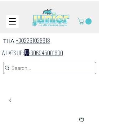
ΤΗΛ:
+302261028918
WHAT'S UP:
+306945001600