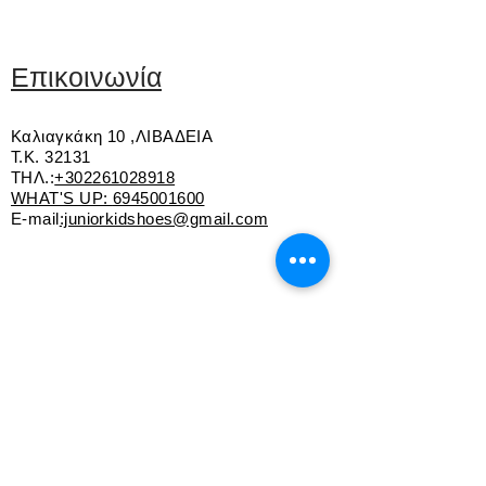
Εσωτερική επένδυση από δέρμα
Κλείσιμο με εγκράφα
Εύκαμπτη αντιολισθητική σόλα
Επικοινωνία
Καλιαγκάκη 10 ,ΛΙΒΑΔΕΙΑ
Τ.Κ. 32131
ΤΗΛ.:
+302261028918
WHAT'S UP:
6945001600
E-mail
:juniorkidshoes@gmail.com