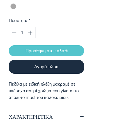
Ποσότητα
*
Προσθήκη στο καλάθι
Αγορά τώρα
Πέδιλα με ειδική πλέξη μακραμέ σε
υπέροχο ασημί χρώμα που γίνεται το
απόλυτο must του καλοκαιριού.
Διαθέτουν εγκράφα στο πίσω μέρος και
άνετη αντιολισθητική σόλα
ΧΑΡΑΚΤΗΡΙΣΤΙΚΑ
Ύφασμα πλεκτό και δέρμα