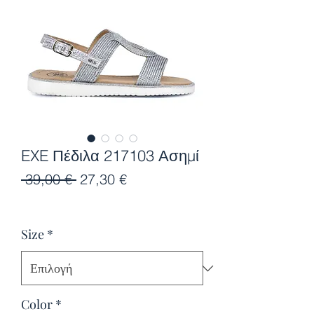
EXE Πέδιλα 217103 Ασημί
Κανονική
Τιμή
 39,00 € 
27,30 €
τιμή
Έκπτωσης
Size
*
Color
*