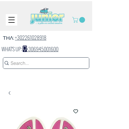
ΤΗΛ:
+302261028918
WHAT'S UP:
+306945001600