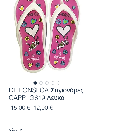
DE FONSECA Σαγιονάρες
CAPRI G819 Λευκό
Κανονική
Τιμή
 15,00 € 
12,00 €
τιμή
Έκπτωσης
Size
*