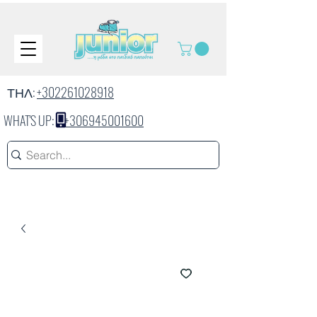
ΤΗΛ:
+302261028918
WHAT'S UP:
+306945001600