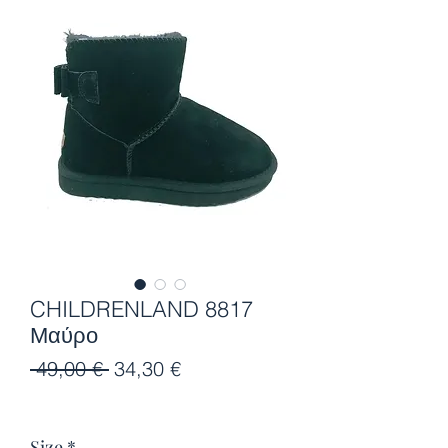
CHILDRENLAND 8817
Μαύρο
Κανονική
Τιμή
 49,00 € 
34,30 €
τιμή
Έκπτωσης
Size
*