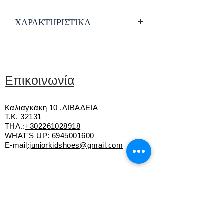
ΧΑΡΑΚΤΗΡΙΣΤΙΚΑ
Δέρμα καστόρ
Εσωτερική επένδυση από γούνα
Αντιολισθητική σόλα
Επικοινωνία
Καλιαγκάκη 10 ,ΛΙΒΑΔΕΙΑ
Τ.Κ. 32131
ΤΗΛ.:
+302261028918
WHAT'S UP:
6945001600
E-mail
:juniorkidshoes@gmail.com