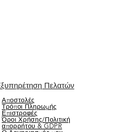
ξυπηρέτηση Πελατών
Αποστολές
Τρόποι Πληρωμής
Επιστροφές
Όροι Χρήσης/
Πολιτική
απορρήτου & GDPR