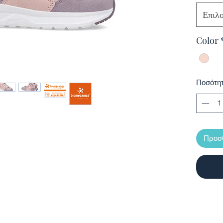
Ισπανικ
Επιλ
Color
Ποσότη
Προσθ