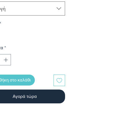
ή Ένωση Παιδιάτρων.
ογή
*
τα
*
ήκη στο καλάθι
Αγορά τώρα