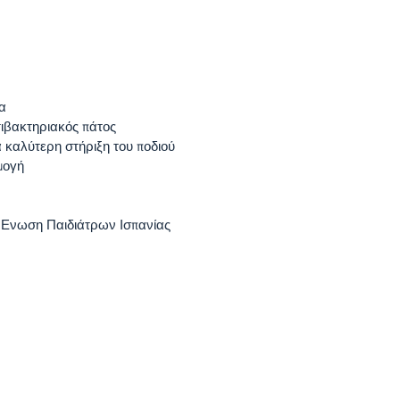
α
τιβακτηριακός πάτος
α καλύτερη στήριξη του ποδιού
μογή
ν Ενωση Παιδιάτρων Ισπανίας