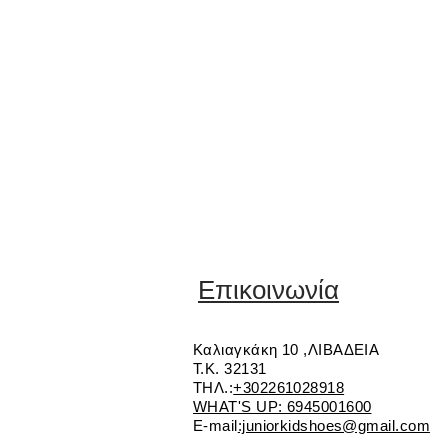
Επικοινωνία
Καλιαγκάκη 10 ,ΛΙΒΑΔΕΙΑ
Τ.Κ. 32131
ΤΗΛ.:
+302261028918
WHAT'S UP: 6945001600
E-mail
:juniorkidshoes@gmail.com