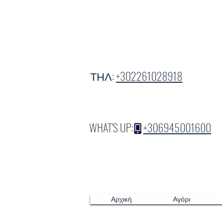
ΤΗΛ:
+302261028918
WHAT'S UP:
+306945001600
Αρχική
Αγόρι