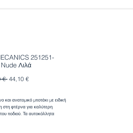
ECANICS 251251-
 Nude Λιλά
Κανονική
Τιμή
 € 
44,10 €
τιμή
Έκπτωσης
ο και ανατομικό μποτάκι με ειδική
η στη φτέρνα για καλύτερη
 του ποδιού. Τα αυτοκόλλητα
ν ευκολία στην εφαρμογή.
 πιστοποίηση ποιότητας από την