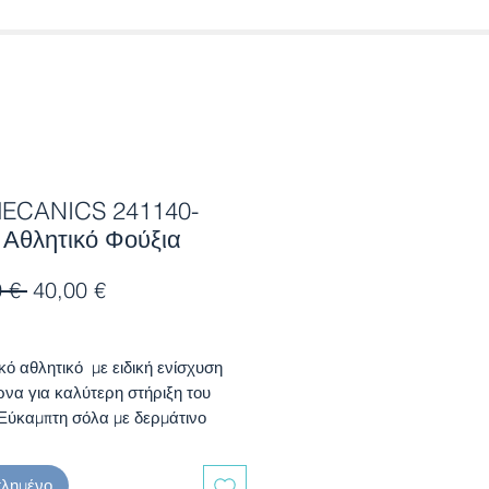
ECANICS 241140-
 Αθλητικό Φούξια
Κανονική
Τιμή
 € 
40,00 €
τιμή
Έκπτωσης
κό αθλητικό με ειδική ενίσχυση
ρνα για καλύτερη στήριξη του
 Εύκαμπτη σόλα με δερμάτινο
α δύο αυτοκόλλητα παρέχουν
 στην εφαρμογή.
τλημένο