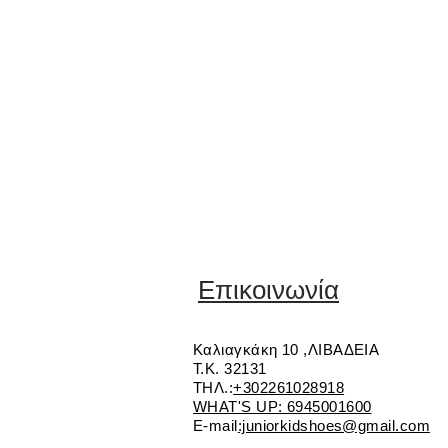
Επικοινωνία
Καλιαγκάκη 10 ,ΛΙΒΑΔΕΙΑ
Τ.Κ. 32131
ΤΗΛ.:
+302261028918
WHAT'S UP: 6945001600
E-mail
:juniorkidshoes@gmail.com