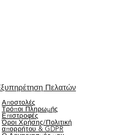
ξυπηρέτηση Πελατών
Αποστολές
Τρόποι Πληρωμής
Επιστροφές
Όροι Χρήσης/
Πολιτική
απορρήτου & GDPR