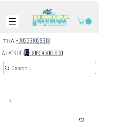
ΤΗΛ:
+302261028918
WHAT'S UP:
+306945001600