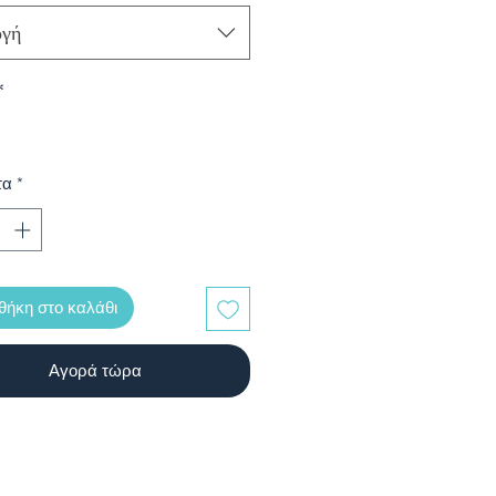
ογή
*
τα
*
ήκη στο καλάθι
Αγορά τώρα