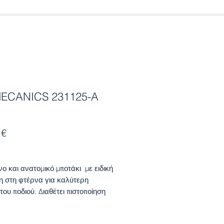
ECANICS 231125-A
Τιμή
 €
νο και ανατομικό μποτάκι με ειδική
η στη φτέρνα για καλύτερη
του ποδιού. Διαθέτει πιστοποίηση
ας από την Ισπανική Ένωση
ρων. Ιδανικό για τα πρώτα βήματα