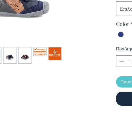
Επιλ
Color
Ποσότη
Προσθ