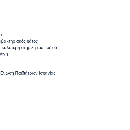
α
τιβακτηριακός πάτος
α καλύτερη στήριξη του ποδιού
μογή
ν Ενωση Παιδιάτρων Ισπανίας