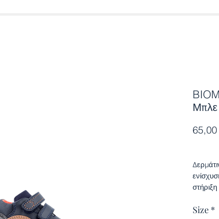
BIOM
Μπλε
65,00
Δερμάτι
ενίσχυσ
στήριξη 
ποιότητ
Size
*
Παιδιάτ