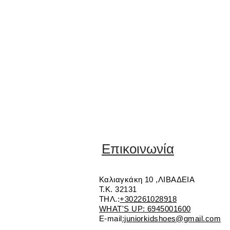
Επικοινωνία
Καλιαγκάκη 10 ,ΛΙΒΑΔΕΙΑ
Τ.Κ. 32131
ΤΗΛ.:
+302261028918
WHAT'S UP: 6945001600
E-mail
:juniorkidshoes@gmail.com