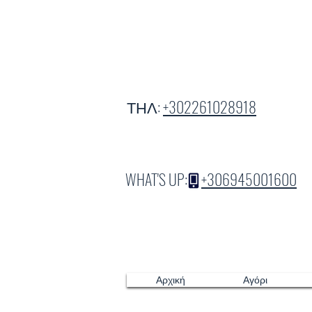
ΤΗΛ:
+302261028918
WHAT'S UP:
+306945001600
Αρχική
Αγόρι