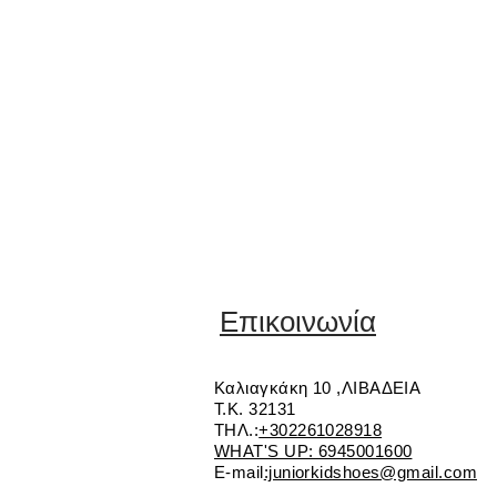
Επικοινωνία
Καλιαγκάκη 10 ,ΛΙΒΑΔΕΙΑ
Τ.Κ. 32131
ΤΗΛ.:
+302261028918
WHAT'S UP: 6945001600
E-mail
:juniorkidshoes@gmail.com