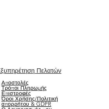
ξυπηρέτηση Πελατών
Αποστολές
Τρόποι Πληρωμής
Επιστροφές
Όροι Χρήσης/
Πολιτική
απορρήτου & GDPR