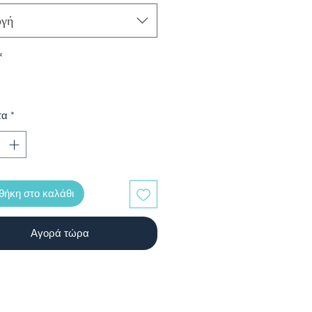
ογή
*
τα
*
ήκη στο καλάθι
Αγορά τώρα