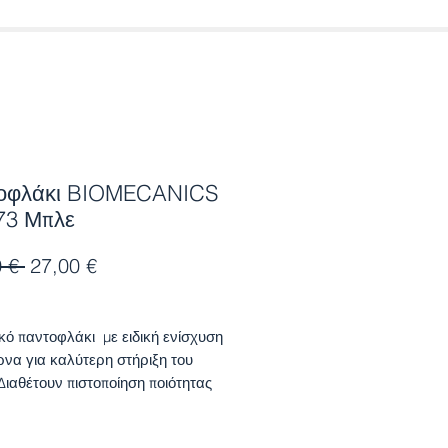
οφλάκι BIOMECANICS
73 Μπλε
Κανονική
Τιμή
 € 
27,00 €
τιμή
Έκπτωσης
κό παντοφλάκι με ειδική ενίσχυση
ρνα για καλύτερη στήριξη του
 Διαθέτουν πιστοποίηση ποιότητας
 Ισπανική Ένωση Παιδιάτρων