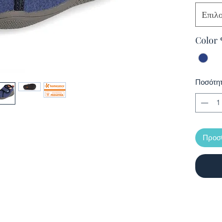
Επιλ
Color
Ποσότη
Προσθ