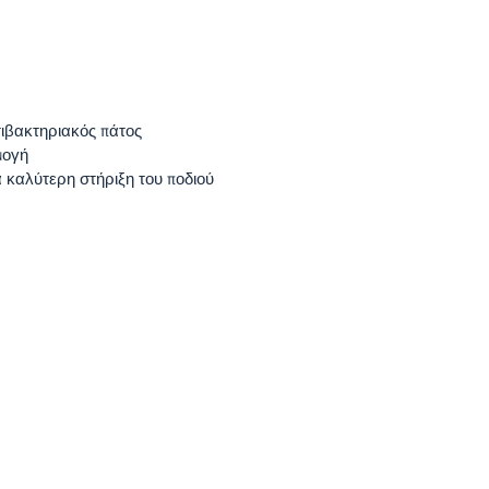
τιβακτηριακός πάτος
μογή
α καλύτερη στήριξη του ποδιού