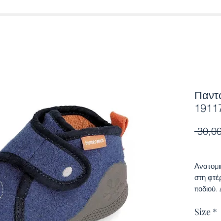
Παντ
1911
 30,00
Ανατομι
στη φτέ
ποδιού.
από την
Size
*