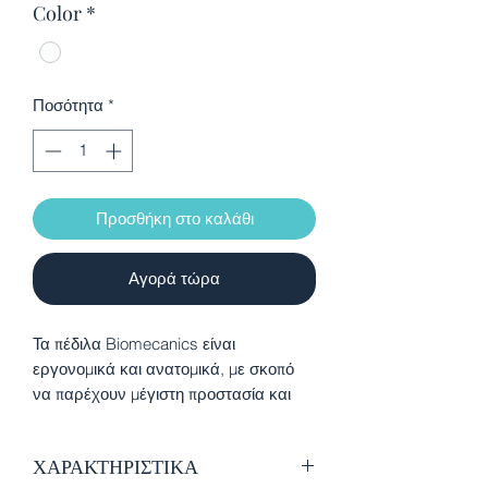
Color
*
Ποσότητα
*
Προσθήκη στο καλάθι
Αγορά τώρα
Τα πέδιλα Biomecanics είναι
εργονομικά και ανατομικά, με σκοπό
να παρέχουν μέγιστη προστασία και
ασφάλεια σε κάθε στάδιο
ανάπτυξης. Είναι μαλακά και
ΧΑΡΑΚΤΗΡΙΣΤΙΚΑ
εύκαμπτα, σχεδιασμένα να