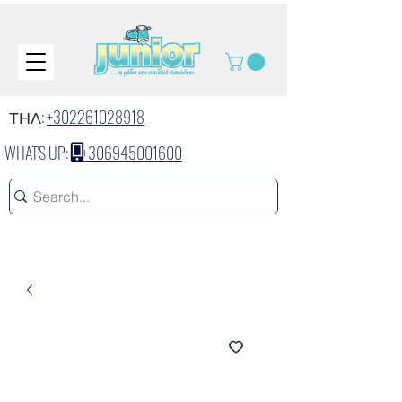
ΤΗΛ:
+302261028918
WHAT'S UP:
+306945001600