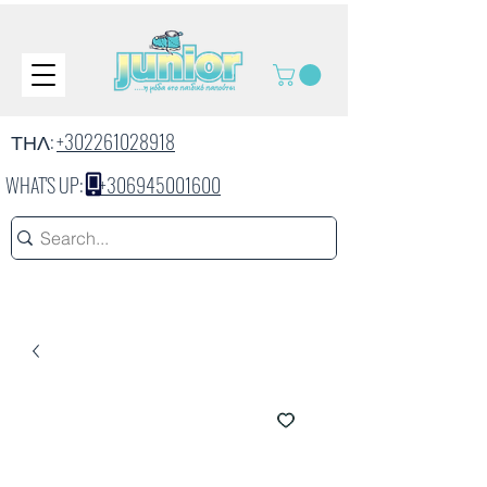
ΤΗΛ:
+302261028918
WHAT'S UP:
+306945001600