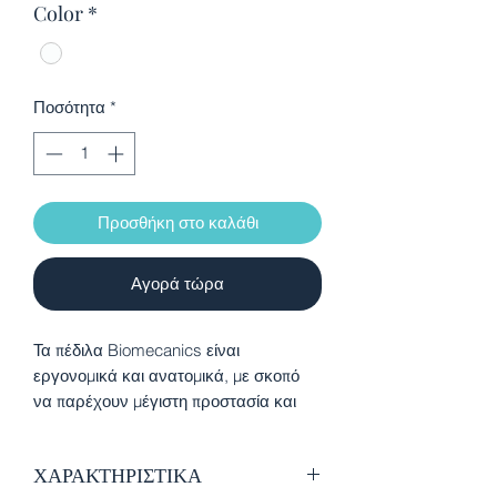
Color
*
Ποσότητα
*
Προσθήκη στο καλάθι
Αγορά τώρα
Τα πέδιλα Biomecanics είναι
εργονομικά και ανατομικά, με σκοπό
να παρέχουν μέγιστη προστασία και
ασφάλεια σε κάθε στάδιο
ανάπτυξης. Είναι μαλακά και
ΧΑΡΑΚΤΗΡΙΣΤΙΚΑ
εύκαμπτα, σχεδιασμένα να