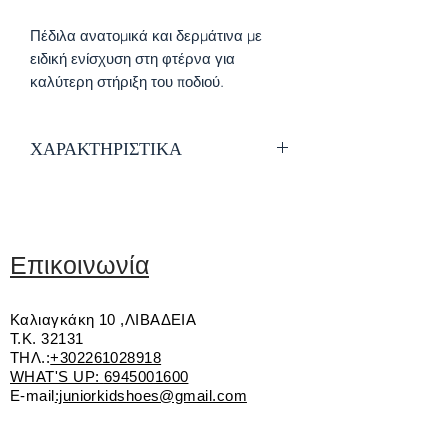
Πέδιλα ανατομικά και δερμάτινα με
ειδική ενίσχυση στη φτέρνα για
καλύτερη στήριξη του ποδιού.
Διαθέτουν πιστοποίηση ποιότητας
από την Ισπανική Ένωση Παιδιάτρων
ΧΑΡΑΚΤΗΡΙΣΤΙΚΑ
Εξαιρετικής ποιότητας δέρμα
Εσωτερική επένδυση από δέρμα
Ανατομικός, δερμάτινος και
αντιβακτηριακός πάτος
Επικοινωνία
Ειδική ενίσχυση στη φτέρνα για
καλύτερη στήριξη του ποδιού
Καλιαγκάκη 10 ,ΛΙΒΑΔΕΙΑ
Αυτοκόλλητο για εύκολη εφαρμογή
Τ.Κ. 32131
Εύκαμπτη αντιολισθητική σόλα
ΤΗΛ.:
+302261028918
Πιστοποίηση ποιότητας από την
WHAT'S UP:
6945001600
Ενωση Παιδιάτρων Ισπανίας
E-mail
:juniorkidshoes@gmail.com