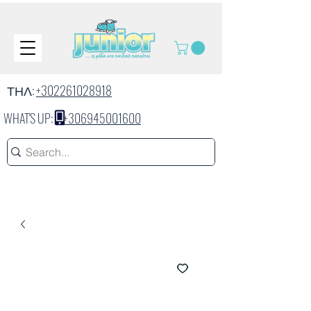
ΤΗΛ:
+302261028918
WHAT'S UP:
+306945001600