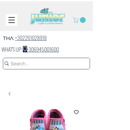
ΤΗΛ:
+302261028918
WHAT'S UP:
+306945001600