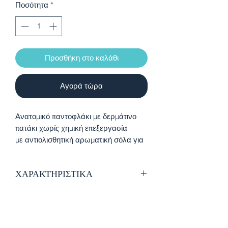
Ποσότητα
*
Προσθήκη στο καλάθι
Αγορά τώρα
Ανατομικό παντοφλάκι με δερμάτινο
πατάκι χωρίς χημική επεξεργασία
με αντιολισθητική αρωματική σόλα για
σταθερά βήματα και φερμουάρ στο
πλάι για εύκολη εφαρμογή
ΧΑΡΑΚΤΗΡΙΣΤΙΚΑ
Εξαιρετικής ποιότητας ύφασμα
βελουτέ
Εσωτερική επένδυση από ζεστό