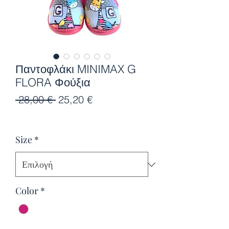
Παντοφλάκι MINIMAX G
FLORA Φούξια
Κανονική
Τιμή
 28,00 € 
25,20 €
τιμή
Έκπτωσης
Size
*
Color
*