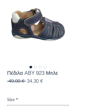
Πέδιλα ABY 923 Μπλε
Κανονική
Τιμή
 49,00 € 
34,30 €
τιμή
Έκπτωσης
Size
*