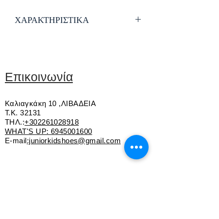
ΧΑΡΑΚΤΗΡΙΣΤΙΚΑ
Εξαιρετικής ποιότητας δέρμα
Εσωτερική επένδυση από δέρμα
Ανατομικός και δερμάτινος πάτος
Αυτοκόλλητο για εύκολη εφαρμογή
Επικοινωνία
Εύκαμπτη αντιολισθητική σόλα
Ελληνικής κατασκευής
Καλιαγκάκη 10 ,ΛΙΒΑΔΕΙΑ
Τ.Κ. 32131
ΤΗΛ.:
+302261028918
WHAT'S UP:
6945001600
E-mail
:juniorkidshoes@gmail.com