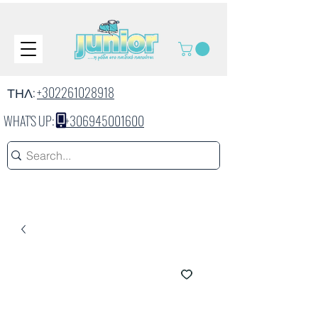
ΤΗΛ:
+302261028918
WHAT'S UP:
+306945001600