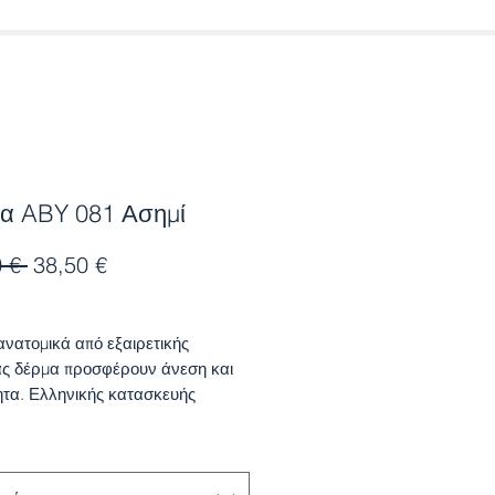
λα ABY 081 Ασημί
Κανονική
Τιμή
 € 
38,50 €
τιμή
Έκπτωσης
ανατομικά από εξαιρετικής
ας δέρμα προσφέρουν άνεση και
τα. Ελληνικής κατασκευής