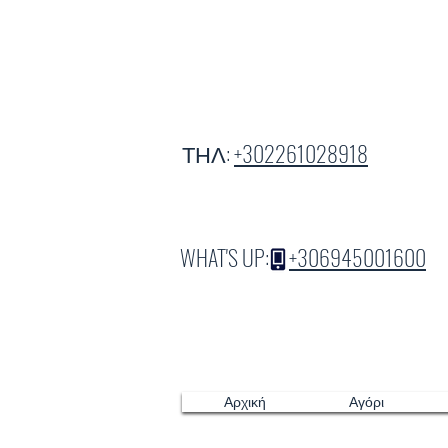
ΤΗΛ:
+302261028918
WHAT'S UP:
+306945001600
Αρχική
Αγόρι