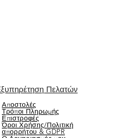
ξυπηρέτηση Πελατών
Αποστολές
Τρόποι Πληρωμής
Επιστροφές
Όροι Χρήσης/
Πολιτική
απορρήτου & GDPR