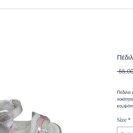
Πέδι
 55,00
Πέδιλα 
ποιότητ
κομψότη
Size
*