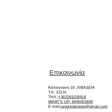
Επικοινωνία
Καλιαγκάκη 10 ,ΛΙΒΑΔΕΙΑ
Τ.Κ. 32131
ΤΗΛ.:
+302261028918
WHAT'S UP: 6945001600
E-mail
:juniorkidshoes@gmail.com