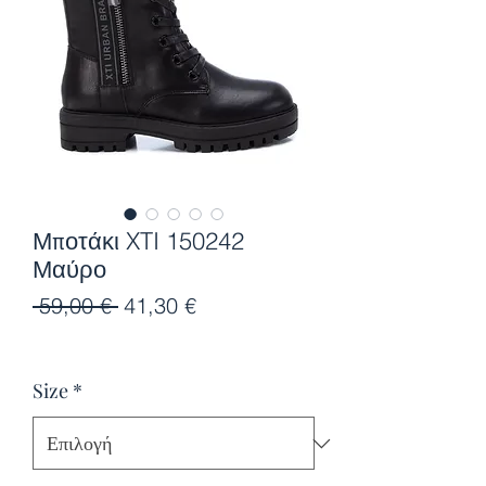
Μποτάκι XTI 150242
Μαύρο
Κανονική
Τιμή
 59,00 € 
41,30 €
τιμή
Έκπτωσης
Size
*