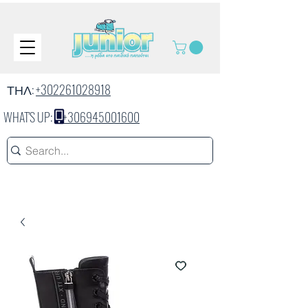
ΤΗΛ:
+302261028918
WHAT'S UP:
+306945001600