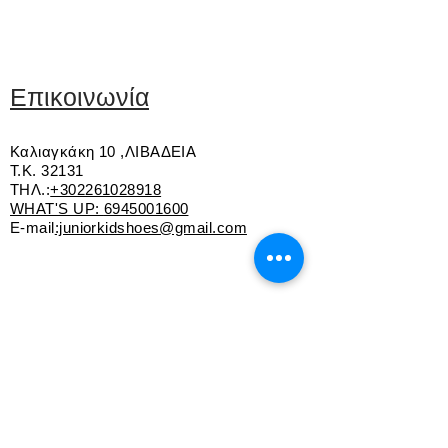
Οικολογικό δέρμα
Εσωτερική επένδυση από ύφασμα
Δέσιμο με κορδόνι και φερμουάρ
Αντιολισθητική σόλα
Επικοινωνία
Προιόν VEGAN
Καλιαγκάκη 10 ,ΛΙΒΑΔΕΙΑ
Τ.Κ. 32131
ΤΗΛ.:
+302261028918
WHAT'S UP:
6945001600
E-mail
:juniorkidshoes@gmail.com