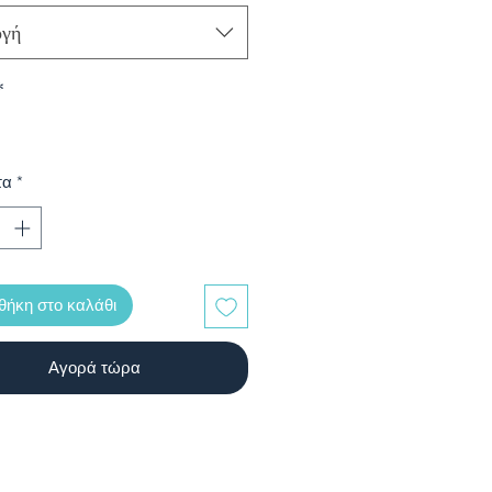
ογή
*
τα
*
ήκη στο καλάθι
Αγορά τώρα