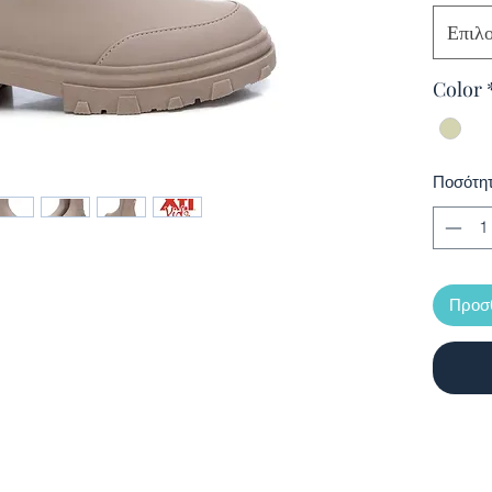
Επιλ
Color
Ποσότη
Προσθ