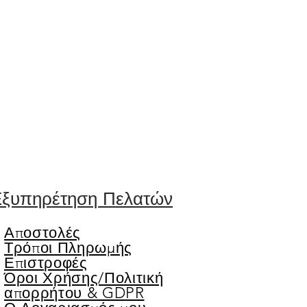
ξυπηρέτηση Πελατών
Αποστολές
Τρόποι Πληρωμής
Επιστροφές
Όροι Χρήσης/
Πολιτική
απορρήτου & GDPR