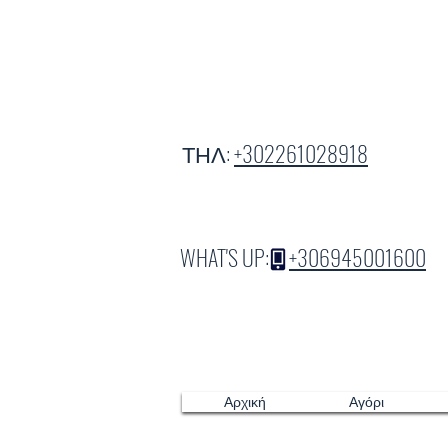
ΤΗΛ:
+302261028918
WHAT'S UP:
+306945001600
Αρχική
Αγόρι