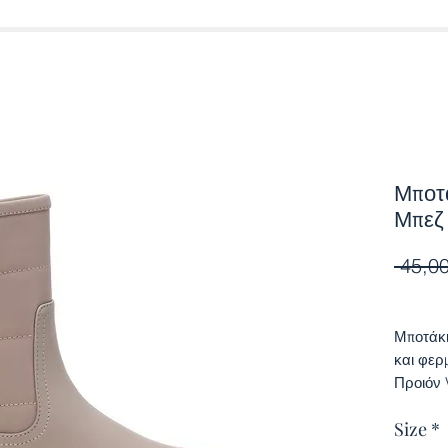
Μποτ
Μπεζ
 45,00
Μποτάκι
και φερ
Προιόν 
παγκόσμ
Size
*