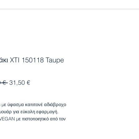
άκι XTI 150118 Taupe
Κανονική
Τιμή
 € 
31,50 €
τιμή
Έκπτωσης
 με ύφασμα καπιτονέ αδιάβροχο
μουάρ για εύκολη εφαρμογή.
VEGAN με πιστοποιητικό από τον
ιο οργανισμό PETA