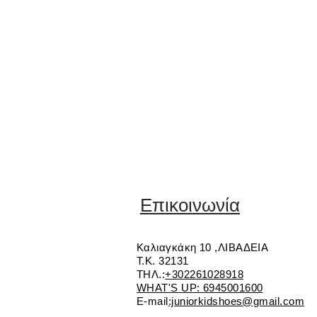
Επικοινωνία
Καλιαγκάκη 10 ,ΛΙΒΑΔΕΙΑ
Τ.Κ. 32131
ΤΗΛ.:
+302261028918
WHAT'S UP: 6945001600
E-mail
:juniorkidshoes@gmail.com