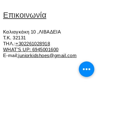
Δερμάτινος πάτος
Αυτοκόλλητα για εύκολη εφαρμογή
Επικοινωνία
Αντιολισθητική σόλα
Καλιαγκάκη 10 ,ΛΙΒΑΔΕΙΑ
Τ.Κ. 32131
ΤΗΛ.:
+302261028918
WHAT'S UP:
6945001600
E-mail
:juniorkidshoes@gmail.com