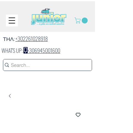
ΤΗΛ:
+302261028918
WHAT'S UP:
+306945001600