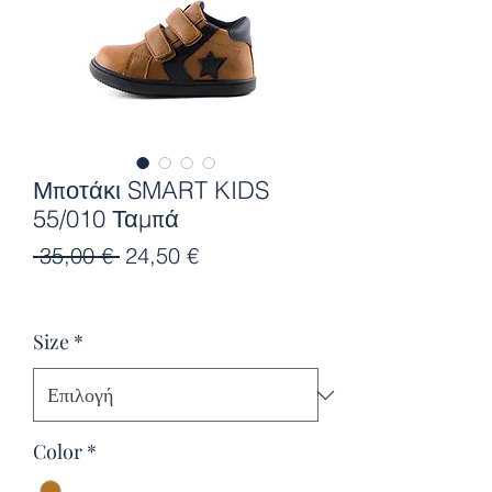
Μποτάκι SMART KIDS
55/010 Ταμπά
Κανονική
Τιμή
 35,00 € 
24,50 €
τιμή
Έκπτωσης
Size
*
Color
*