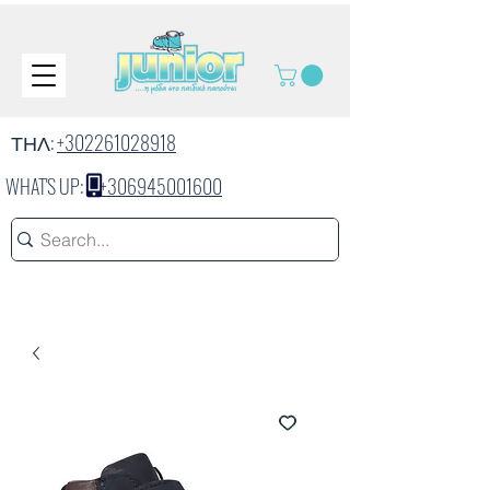
ΤΗΛ:
+302261028918
WHAT'S UP:
+306945001600