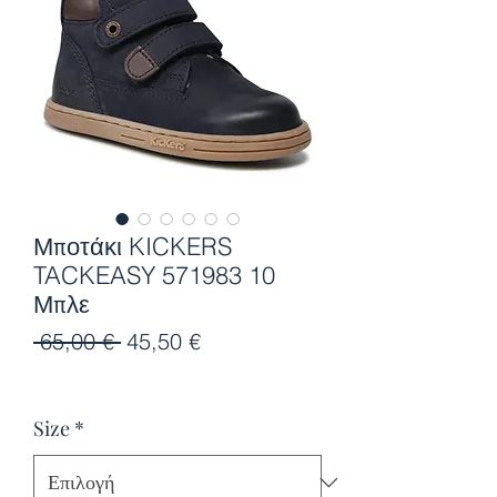
Μποτάκι KICKERS
TACKEASY 571983 10
Μπλε
Κανονική
Τιμή
 65,00 € 
45,50 €
τιμή
Έκπτωσης
Size
*