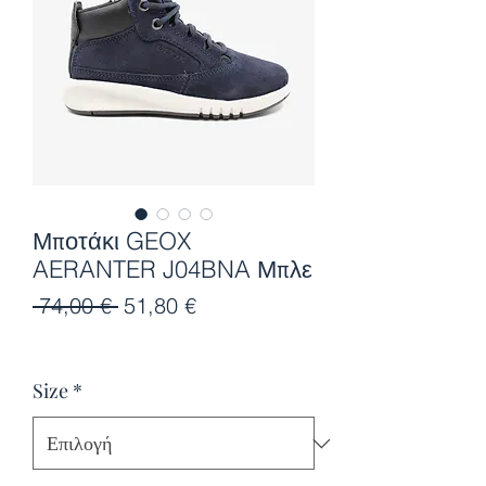
Μποτάκι GEOX
AERANTER J04BNA Μπλε
Κανονική
Τιμή
 74,00 € 
51,80 €
τιμή
Έκπτωσης
Size
*