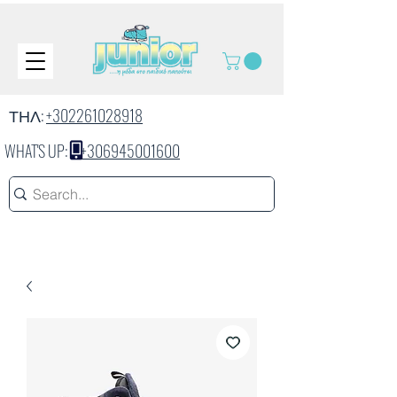
ΤΗΛ:
+302261028918
WHAT'S UP:
+306945001600