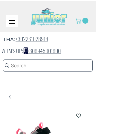
ΤΗΛ:
+302261028918
WHAT'S UP:
+306945001600