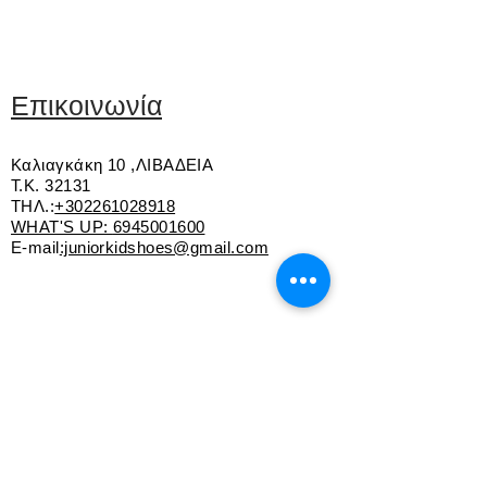
Εξαιρετικής ποιότητας δέρμα και
ύφασμα
Εσωτερική επένδυση από ύφασμα
Ανατομικός και δερμάτινος πάτος
Επικοινωνία
Αυτοκόλλητο για εύκολη εφαρμογή
Άνετη και αντιολισθητική σόλα
Καλιαγκάκη 10 ,ΛΙΒΑΔΕΙΑ
Τ.Κ. 32131
ΤΗΛ.:
+302261028918
WHAT'S UP:
6945001600
E-mail
:juniorkidshoes@gmail.com