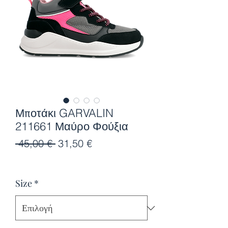
Μποτάκι GARVALIN
211661 Μαύρο Φούξια
Κανονική
Τιμή
 45,00 € 
31,50 €
τιμή
Έκπτωσης
Size
*