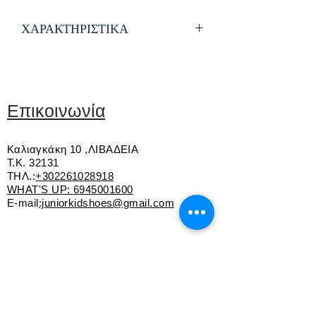
ΧΑΡΑΚΤΗΡΙΣΤΙΚΑ
Εξαιρετικής ποιότητας δέρμα
Εσωτερική επένδυση από ύφασμα
και δέρμα
Ανατομικός και δερμάτινος πάτος
Επικοινωνία
Φερμουάρ για εύκολη εφαρμογή
Αντιολισθητική σόλα
Καλιαγκάκη 10 ,ΛΙΒΑΔΕΙΑ
Ελληνικής κατασκευής
Τ.Κ. 32131
ΤΗΛ.:
+302261028918
WHAT'S UP:
6945001600
E-mail
:juniorkidshoes@gmail.com