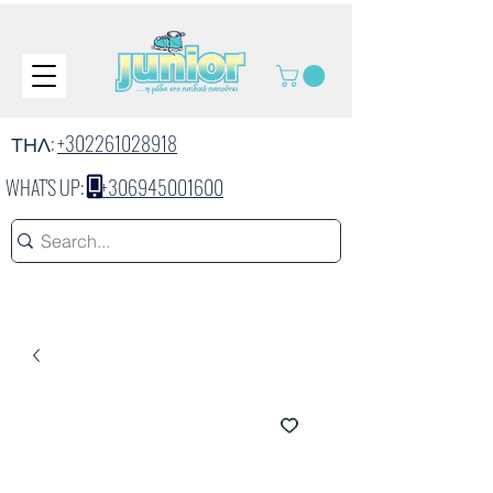
ΤΗΛ:
+302261028918
WHAT'S UP:
+306945001600