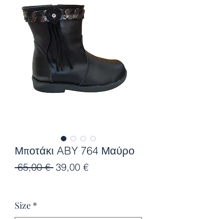
Μποτάκι ABY 764 Μαύρο
Κανονική
Τιμή
 65,00 € 
39,00 €
τιμή
Έκπτωσης
Size
*