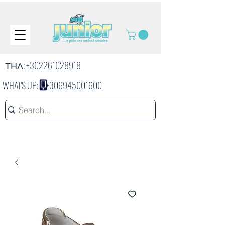
ΤΗΛ:
+302261028918
WHAT'S UP:
+306945001600