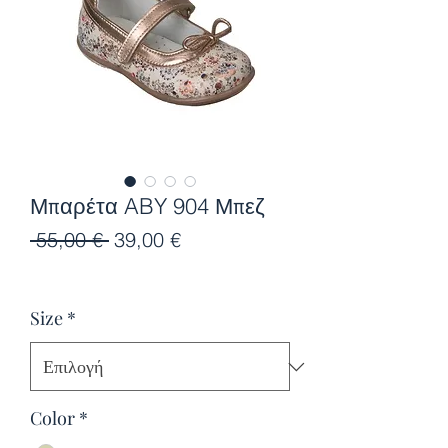
Μπαρέτα ABY 904 Μπεζ
Κανονική
Τιμή
 55,00 € 
39,00 €
τιμή
Έκπτωσης
Size
*
Color
*