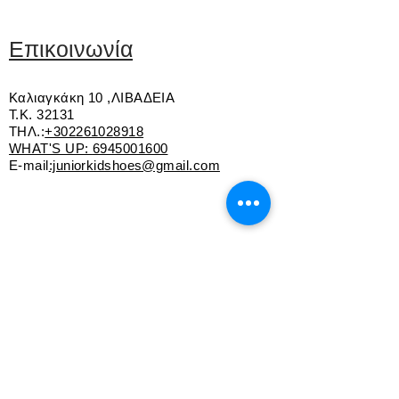
Εσωτερική επένδυση από δέρμα
Ανατομικός και δερμάτινος πάτος
Αυτοκόλλητο για εύκολη εφαρμογή
Επικοινωνία
Εύκαμπτη και αντιολισθητική σόλα
Μεγάλη γραμμή (καλούπι)
Καλιαγκάκη 10 ,ΛΙΒΑΔΕΙΑ
Ελληνικής κατασκεύης
Τ.Κ. 32131
Το 30 νούμερο έχει διαφορετική
ΤΗΛ.:
+302261028918
φόρμα
WHAT'S UP:
6945001600
E-mail
:juniorkidshoes@gmail.com